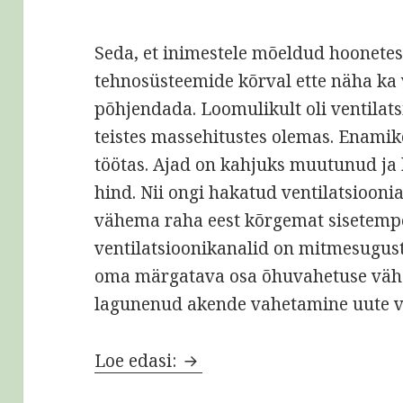
Seda, et inimestele mõeldud hoonete
tehnosüsteemide kõrval ette näha ka ve
põhjendada. Loomulikult oli ventilat
teistes massehitustes olemas. Enamik
töötas. Ajad on kahjuks muutunud ja 
hind. Nii ongi hakatud ventilatsiooni
vähema raha eest kõrgemat sisetempe
ventilatsioonikanalid on mitmesugus
oma märgatava osa õhuvahetuse väh
lagunenud akende vahetamine uute v
Soojatagastusega ventilats
Loe edasi: