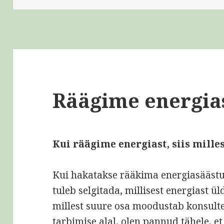
Räägime energia
Kui räägime energiast, siis mill
Kui hakatakse rääkima energiasäästus
tuleb selgitada, millisest energiast ü
millest suure osa moodustab konsult
tarbimise alal, olen pannud tähele, e