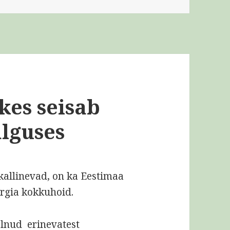
kes seisab
lguses
kallinevad, on ka Eestimaa
rgia kokkuhoid.
olnud erinevatest