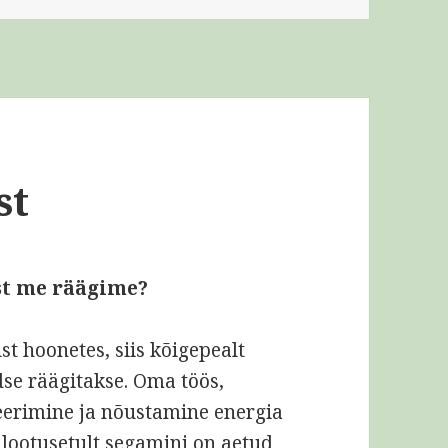
st
est me räägime?
t hoonetes, siis kõigepealt
ldse räägitakse. Oma töös,
eerimine ja nõustamine energia
t lootusetult segamini on aetud