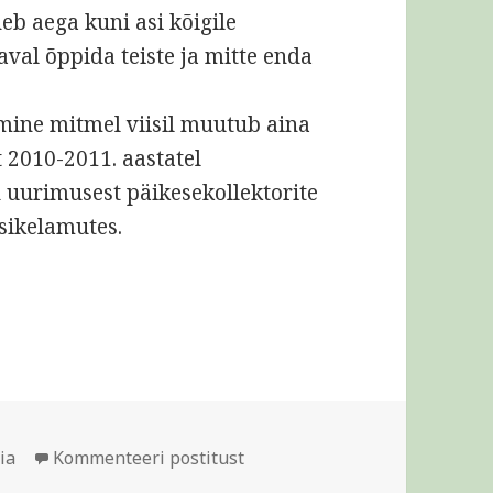
eb aega kuni asi kõigile
aval õppida teiste ja mitte enda
mine mitmel viisil muutub aina
t 2010-2011. aastatel
d uurimusest päikesekollektorite
sikelamutes.
amise kogemus Suurbritannias
igid
Päikesekollektorite kasutam
ia
Kommenteeri postitust