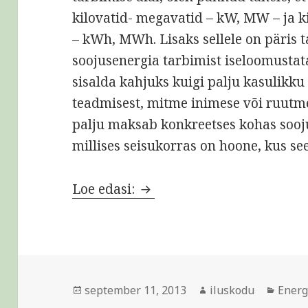
kilovatid- megavatid – kW, MW – ja k
– kWh, MWh. Lisaks sellele on päris ta
soojusenergia tarbimist iseloomustat
sisalda kahjuks kuigi palju kasulikk
teadmisest, mitme inimese või ruutme
palju maksab konkreetses kohas sooj
millises seisukorras on hoone, kus se
Räägime energiast
Loe edasi:
Postitatud
Autor
Rubri
september 11, 2013
iluskodu
Energ