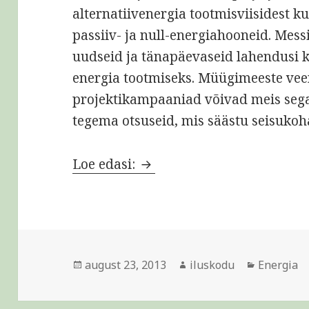
alternatiivenergia tootmisviisidest ku
passiiv- ja null-energiahooneid. Messi
uudseid ja tänapäevaseid lahendusi k
energia tootmiseks. Müügimeeste vee
projektikampaaniad võivad meis sega
tegema otsuseid, mis säästu seisukoha
Abiks inimesele, kes seisa
Loe edasi:
Postitatud
Autor
Rubriigid
august 23, 2013
iluskodu
Energia