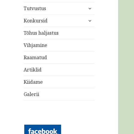
laienda
Tutvustus
alam-
laienda
menüü
Konkursid
alam-
menüü
Tõhus haljastus
Vihjamine
Raamatud
Artiklid
Kiidame
Galerii