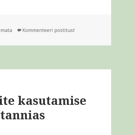
d
Soojatagastusega ventilat
emata
Kommenteeri postitust
ite kasutamise
tannias