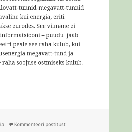
ilovatt-tunnid-megavatt-tunnid
valine kui energia, eriti
akse eurodes. See viimane ei
u informatsiooni – puudu jääb
etri peale see raha kulub, kui
usenergia megavatt-tund ja
e raha soojuse ostmiseks kulub.
igid
Räägime energiast
ia
Kommenteeri postitust