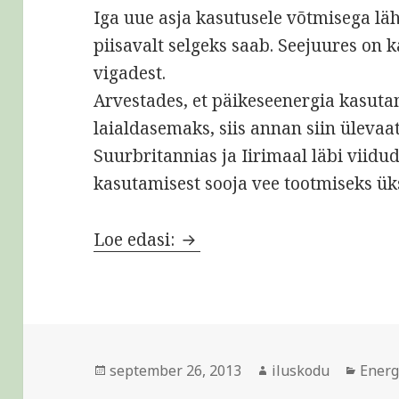
Iga uue asja kasutusele võtmisega läh
piisavalt selgeks saab. Seejuures on k
vigadest.
Arvestades, et päikeseenergia kasuta
laialdasemaks, siis annan siin ülevaa
Suurbritannias ja Iirimaal läbi viidu
kasutamisest sooja vee tootmiseks ük
Päikesekollektorite kasut
Loe edasi:
Postitatud
Autor
Rubri
september 26, 2013
iluskodu
Energ