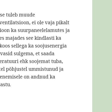
sse tuleb muude
ntilatsioon, ei ole vaja pikalt
sioon ka suurpaneelelamutes ja
es majades see kindlasti ka
koos sellega ka soojusenergia
avasid sulgema, et saada
ratuuri ehk soojemat tuba,
tel põhjustel ummistunud ja
enemisele on andnud ka
astu.
iooni tasuvusest