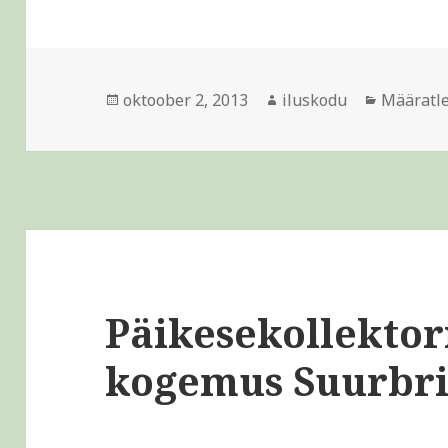
Postitatud
Autor
Rubriigi
oktoober 2, 2013
iluskodu
Määratl
Päikesekollektor
kogemus Suurbri