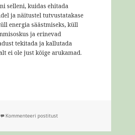
ni selleni, kuidas ehitada
del ja näitustel tutvustatakase
üll energia säästmiseks, küll
nmisoskus ja erinevad
dust tekitada ja kallutada
lt ei ole just kõige arukamad.
b säästuteekonna alguses
Abiks inimesele, kes seisab sääs
Kommenteeri postitust