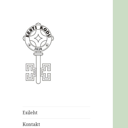
Eesti
Kodukaunistamise
Ühendus MTÜ
Esileht
Kontakt