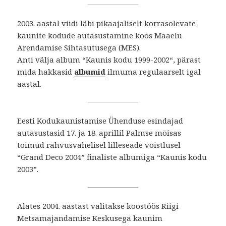
2003. aastal viidi läbi pikaajaliselt korrasolevate
kaunite kodude autasustamine koos Maaelu
Arendamise Sihtasutusega (MES).
Anti välja album “Kaunis kodu 1999-2002“, pärast
mida hakkasid
albumid
ilmuma regulaarselt igal
aastal.
Eesti Kodukaunistamise Ühenduse esindajad
autasustasid 17. ja 18. aprillil Palmse mõisas
toimud rahvusvahelisel lilleseade võistlusel
“Grand Deco 2004” finaliste albumiga “Kaunis kodu
2003”.
Alates 2004. aastast valitakse koostöös Riigi
Metsamajandamise Keskusega kaunim