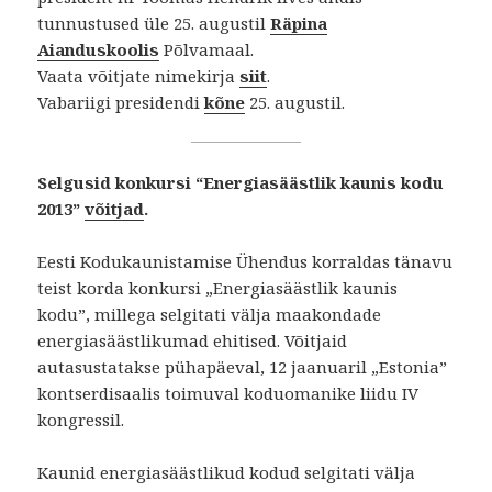
tunnustused üle 25. augustil
Räpina
Aianduskoolis
Põlvamaal.
Vaata võitjate nimekirja
siit
.
Vabariigi presidendi
kõne
25. augustil.
Selgusid konkursi “Energiasäästlik kaunis kodu
2013”
võitjad
.
Eesti Kodukaunistamise Ühendus korraldas tänavu
teist korda konkursi „Energiasäästlik kaunis
kodu”, millega selgitati välja maakondade
energiasäästlikumad ehitised. Võitjaid
autasustatakse pühapäeval, 12 jaanuaril „Estonia”
kontserdisaalis toimuval koduomanike liidu IV
kongressil.
Kaunid energiasäästlikud kodud selgitati välja