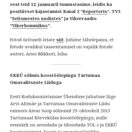
eest teid 12. jaanuaril tunnustasime, leidis ka
positiivset kajastamist Kanal 2 “
Reporteris
“, TV3
“
Seitsmestes uudistes
” ja Vikerraadio
“
Vikerhommikus
“.
Fotod ürituselt leiate
siit
. Juhime tähelepanu, et
fotode avalikul taasesitamisel on vajalik fotode
autori, Arno Mikkori, luba.
EKKÜ sõlmis koostöölepingu Tartumaa
Omavalitsuste Liiduga
Eesti Kodukaunistamise Ühenduse juhatuse liige
Arvi Altmäe ja Tartumaa Omavalitsuste Liidu
esimees Aivar Soop sõlmisid 29. oktoobril 2013
Tartumaal Kõrvekülas koostöölepingu, mille
eesmärk on arendada ja tihendada TOL-i ja EKKÜ
koostoimimist kauni ja energiasäästliku