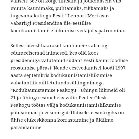
väliselt. See on kõige lihtsam ja jõukohasem viis
muuta kaunimaks, puhtamaks, rikkamaks ja
tugevamaks kogu Eesti.” Lennart Meri asus
Vabariigi Presidendina üle-eestilise
kodukaunistamise liikumise vedajaks patroonina.
Sellest ideest haarasid kinni meie vabariigi
edumeelsemad inimesed, kes olid koos
presidendiga valutanud südant Eesti kauni looduse
reostamise pärast. Nende eestvedamisel loodi 1997.
aasta septembris kodukaunistamisliikumise
vabatahtlik mittetulundusühing nimega
”Kodukaunistamise Peakogu”. Ühingu liikmeid oli
21 ja ühingu esimeheks valiti Peeter Olesk.
Peakogu töötas välja kodukaunistamisliikumise
põhisuunad ja eesmärgid. Üldiseks eesmärgiks on
ühise elukeskkonna korrastamine ja üldilme
parandamine.