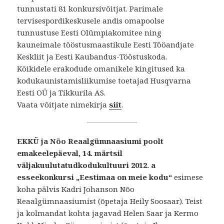
tunnustati 81 konkursivõitjat. Parimale
tervisespordikeskusele andis omapoolse
tunnustuse Eesti Olümpiakomitee ning
kauneimale tööstusmaastikule Eesti Tööandjate
Keskliit ja Eesti Kaubandus-Tööstuskoda.
Kõikidele erakodude omanikele kingitused ka
kodukaunistamisliikumise toetajad Husqvarna
Eesti OÜ ja Tikkurila AS.
Vaata võitjate nimekirja
siit
.
EKKÜ ja Nõo Reaalgümnaasiumi poolt
emakeelepäeval, 14. märtsil
väljakuulutatudkodukultuuri 2012. a
esseekonkursi „Eestimaa on meie kodu“
esimese
koha pälvis Kadri Johanson Nõo
Reaalgümnaasiumist (õpetaja Heily Soosaar). Teist
ja kolmandat kohta jagavad Helen Saar ja Kermo