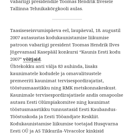
vabariigi presidendile Toomas Hendrik Ilvesele
Tallinna Tehnikakõrgkooli aulas.
Taasiseseisvumispäeva eel, laupäeval, 18. augustil
2007 autasustas kodukaunistamise liikumise
patroon vabariigi president Toomas Hendrik Ilves
Jõgevamaal Kasepääl konkursi “Kaunis Eesti kodu
2007”
võitjaid
.
Ühtekokku anti välja 83 auhinda, lisaks
kaunimatele kodudele ja omavalitsustele
premeeriti kaunimat tervisespordirajatist,
tööstusmaastikku ning RMK metskonnakeskust.
Kaunimale tervisespordirajatisele andis omapoolse
autasu Eesti Olümpiakomitee ning kaunimat
tööstusmaastikku tunnustasid Eesti Kaubandus-
Tööstuskoda ja Eesti Tööandjate Keskliit.
Kodukaunistamise liikumise toetajad Husqvarna
Eesti OÜ ja AS Tikkurila-Vivacolor kinkisid