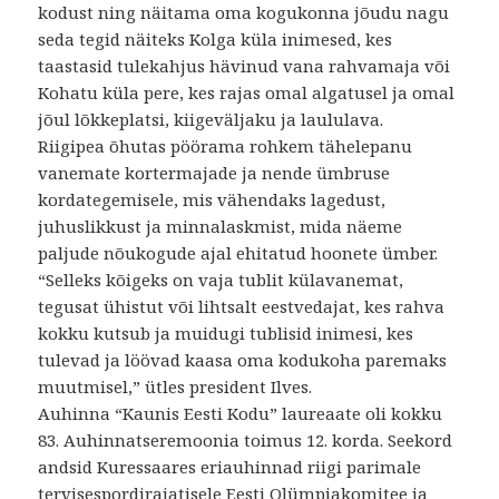
kodust ning näitama oma kogukonna jõudu nagu
seda tegid näiteks Kolga küla inimesed, kes
taastasid tulekahjus hävinud vana rahvamaja või
Kohatu küla pere, kes rajas omal algatusel ja omal
jõul lõkkeplatsi, kiigeväljaku ja laululava.
Riigipea õhutas pöörama rohkem tähelepanu
vanemate kortermajade ja nende ümbruse
kordategemisele, mis vähendaks lagedust,
juhuslikkust ja minnalaskmist, mida näeme
paljude nõukogude ajal ehitatud hoonete ümber.
“Selleks kõigeks on vaja tublit külavanemat,
tegusat ühistut või lihtsalt eestvedajat, kes rahva
kokku kutsub ja muidugi tublisid inimesi, kes
tulevad ja löövad kaasa oma kodukoha paremaks
muutmisel,” ütles president Ilves.
Auhinna “Kaunis Eesti Kodu” laureaate oli kokku
83. Auhinnatseremoonia toimus 12. korda. Seekord
andsid Kuressaares eriauhinnad riigi parimale
tervisespordirajatisele Eesti Olümpiakomitee ja