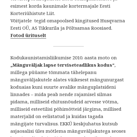
esimest korda kaunimale kortermajale Eesti
Korteriühistute Liit.
Võitjatele tegid omapoolsed kingitused Husqvarna
Eesti OÜ, AS Tikkurila ja Põltsamaa Roosiaed.
Fotod ürituselt
Kodukaunistamisliikumise 2010. aasta moto on
„Mänguväljak lapse terviseteadlikus kodus“
,
millega püüame tõmmata tähelepanu
mänguväljakutele alates väikesest mängunurgast
koduaias kuni suurte avalike mänguplatsideni
linnades – mida peab nende rajamisel silmas
pidama, milliseid ehitusnõudeid arvesse võtma,
milliseid esteetilisi põhimõtteid järgima, millised
materjalid on eelistatud ja kuidas tagada
mängijate turvalisus. EKKÜ keskjuhatus kutsub
asjaosalisi üles mõtlema mänguväljakutega seoses