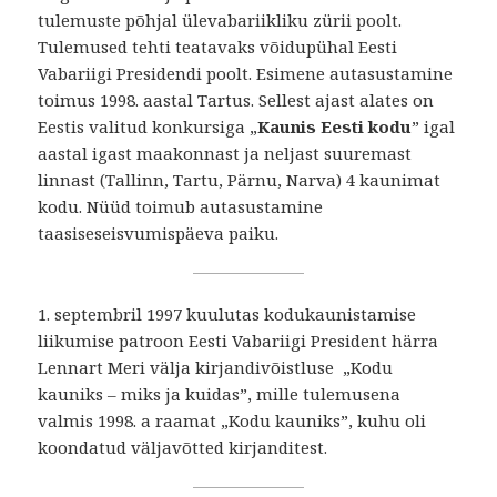
tulemuste põhjal ülevabariikliku zürii poolt.
Tulemused tehti teatavaks võidupühal Eesti
Vabariigi Presidendi poolt. Esimene autasustamine
toimus 1998. aastal Tartus. Sellest ajast alates on
Eestis valitud konkursiga „
Kaunis Eesti kodu
” igal
aastal igast maakonnast ja neljast suuremast
linnast (Tallinn, Tartu, Pärnu, Narva) 4 kaunimat
kodu. Nüüd toimub autasustamine
taasiseseisvumispäeva paiku.
1. septembril 1997 kuulutas kodukaunistamise
liikumise patroon Eesti Vabariigi President härra
Lennart Meri välja kirjandivõistluse „Kodu
kauniks – miks ja kuidas”, mille tulemusena
valmis 1998. a raamat „Kodu kauniks”, kuhu oli
koondatud väljavõtted kirjanditest.