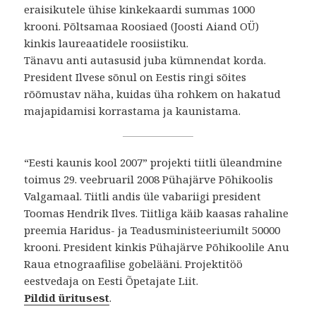
eraisikutele ühise kinkekaardi summas 1000
krooni. Põltsamaa Roosiaed (Joosti Aiand OÜ)
kinkis laureaatidele roosiistiku.
Tänavu anti autasusid juba kümnendat korda.
President Ilvese sõnul on Eestis ringi sõites
rõõmustav näha, kuidas üha rohkem on hakatud
majapidamisi korrastama ja kaunistama.
“Eesti kaunis kool 2007” projekti tiitli üleandmine
toimus 29. veebruaril 2008 Pühajärve Põhikoolis
Valgamaal. Tiitli andis üle vabariigi president
Toomas Hendrik Ilves. Tiitliga käib kaasas rahaline
preemia Haridus- ja Teadusministeeriumilt 50000
krooni. President kinkis Pühajärve Põhikoolile Anu
Raua etnograafilise gobelääni. Projektitöö
eestvedaja on Eesti Õpetajate Liit.
Pildid üritusest
.