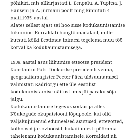
põhikiri, mis allkirjastati L. Eenpalu, A. Tupitsa, J.
Hanseni ja A. Jürmani poolt ning kinnitati 4.
mail.1935. aastal.
Alates sellest ajast sai hoo sisse kodukaunistamise
liikumine. Korraldati hoogtöönädalaid, milles
kutsuti kõiki Eestimaa inimesi tegelema muu töö
kõrval ka kodukaunistamisega.
1938. aastal asus liikumise etteotsa president
Konstantin Päts. Tookordse presidendi venna,
geograafiamagister Peeter Pätsi üldsuunamisel
valmistati Kadriorgu ette üle-eestilist
kodukaunistamise näitust, mis jäi paraku sõja
jalgu.
Kodukaunistamise tegevus soikus ja alles
Nõukogude okupatsiooni lõpupoole, kui olid
väljakujunenud edumeelsed asutused, ettevõtted,
kolhoosid ja sovhoosid, hakati uuesti pöörama
tähelepanu kodukaunistamisele. Korraldati nii