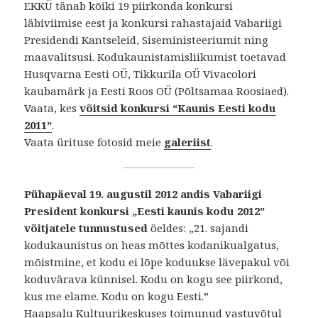
EKKÜ tänab kõiki 19 piirkonda konkursi
läbiviimise eest ja konkursi rahastajaid Vabariigi
Presidendi Kantseleid, Siseministeeriumit ning
maavalitsusi. Kodukaunistamisliikumist toetavad
Husqvarna Eesti OÜ, Tikkurila OÜ Vivacolori
kaubamärk ja Eesti Roos OÜ (Põltsamaa Roosiaed).
Vaata, kes
võitsid konkursi “Kaunis Eesti kodu
2011”
.
Vaata ürituse fotosid meie
galeriist
.
Pühapäeval 19. augustil 2012 andis Vabariigi
President konkursi „Eesti kaunis kodu 2012”
võitjatele tunnustused
öeldes: „21. sajandi
kodukaunistus on heas mõttes kodanikualgatus,
mõistmine, et kodu ei lõpe koduukse lävepakul või
koduvärava künnisel. Kodu on kogu see piirkond,
kus me elame. Kodu on kogu Eesti.”
Haapsalu Kultuurikeskuses toimunud vastuvõtul