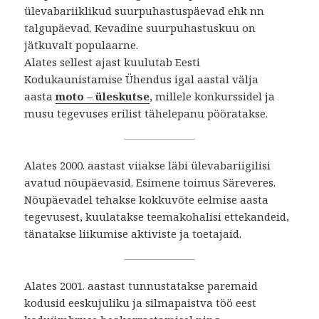
ülevabariiklikud suurpuhastuspäevad ehk nn
talgupäevad. Kevadine suurpuhastuskuu on
jätkuvalt populaarne.
Alates sellest ajast kuulutab Eesti
Kodukaunistamise Ühendus igal aastal välja
aasta
moto – üleskutse
, millele konkurssidel ja
musu tegevuses erilist tähelepanu pööratakse.
Alates 2000. aastast viiakse läbi ülevabariigilisi
avatud nõupäevasid. Esimene toimus Säreveres.
Nõupäevadel tehakse kokkuvõte eelmise aasta
tegevusest, kuulatakse teemakohalisi ettekandeid,
tänatakse liikumise aktiviste ja toetajaid.
Alates 2001. aastast tunnustatakse paremaid
kodusid eeskujuliku ja silmapaistva töö eest