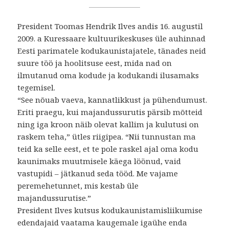
President Toomas Hendrik Ilves andis 16. augustil
2009. a Kuressaare kultuurikeskuses üle auhinnad
Eesti parimatele kodukaunistajatele, tänades neid
suure töö ja hoolitsuse eest, mida nad on
ilmutanud oma kodude ja kodukandi ilusamaks
tegemisel.
“See nõuab vaeva, kannatlikkust ja pühendumust.
Eriti praegu, kui majandussurutis pärsib mõtteid
ning iga kroon näib olevat kallim ja kulutusi on
raskem teha,” ütles riigipea. “Nii tunnustan ma
teid ka selle eest, et te pole raskel ajal oma kodu
kaunimaks muutmisele käega löönud, vaid
vastupidi – jätkanud seda tööd. Me vajame
peremehetunnet, mis kestab üle
majandussurutise.”
President Ilves kutsus kodukaunistamisliikumise
edendajaid vaatama kaugemale igaühe enda