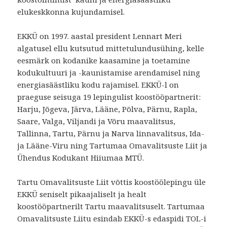
elukeskkonna kujundamisel.
EKKÜ on 1997. aastal president Lennart Meri
algatusel ellu kutsutud mittetulundusühing, kelle
eesmärk on kodanike kaasamine ja toetamine
kodukultuuri ja -kaunistamise arendamisel ning
energiasäästliku kodu rajamisel. EKKÜ-l on
praeguse seisuga 19 lepingulist koostööpartnerit:
Harju, Jõgeva, Järva, Lääne, Põlva, Pärnu, Rapla,
Saare, Valga, Viljandi ja Võru maavalitsus,
Tallinna, Tartu, Pärnu ja Narva linnavalitsus, Ida-
ja Lääne-Viru ning Tartumaa Omavalitsuste Liit ja
Ühendus Kodukant Hiiumaa MTÜ.
Tartu Omavalitsuste Liit võttis koostöölepingu üle
EKKÜ seniselt pikaajaliselt ja healt
koostööpartnerilt Tartu maavalitsuselt. Tartumaa
Omavalitsuste Liitu esindab EKKÜ-s edaspidi TOL-i