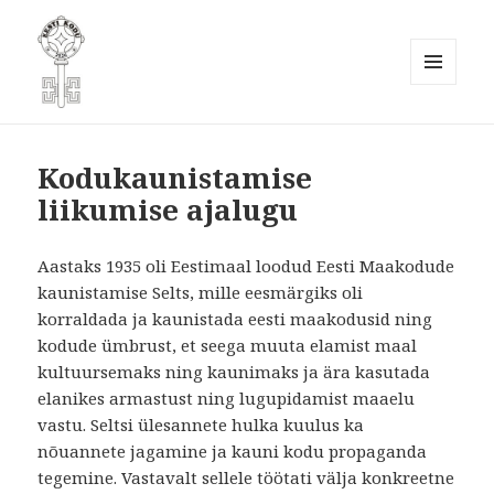
MENÜÜ
JA
Eesti Kodukaunistamise Ühendus
MOODULID
MTÜ
Kodukaunistamise
liikumise ajalugu
Aastaks 1935 oli Eestimaal loodud Eesti Maakodude
kaunistamise Selts, mille eesmärgiks oli
korraldada ja kaunistada eesti maakodusid ning
kodude ümbrust, et seega muuta elamist maal
kultuursemaks ning kaunimaks ja ära kasutada
elanikes armastust ning lugupidamist maaelu
vastu. Seltsi ülesannete hulka kuulus ka
nõuannete jagamine ja kauni kodu propaganda
tegemine. Vastavalt sellele töötati välja konkreetne