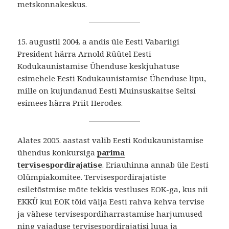
metskonnakeskus.
15. augustil 2004. a andis üle Eesti Vabariigi
President härra Arnold Rüütel Eesti
Kodukaunistamise Ühenduse keskjuhatuse
esimehele Eesti Kodukaunistamise Ühenduse lipu,
mille on kujundanud Eesti Muinsuskaitse Seltsi
esimees härra Priit Herodes.
Alates 2005. aastast valib Eesti Kodukaunistamise
ühendus konkursiga
parima
tervisespordirajatise
. Eriauhinna annab üle Eesti
Olümpiakomitee. Tervisespordirajatiste
esiletõstmise mõte tekkis vestluses EOK-ga, kus nii
EKKÜ kui EOK tõid välja Eesti rahva kehva tervise
ja vähese tervisespordiharrastamise harjumused
ning vajaduse tervisespordirajatisi luua ja