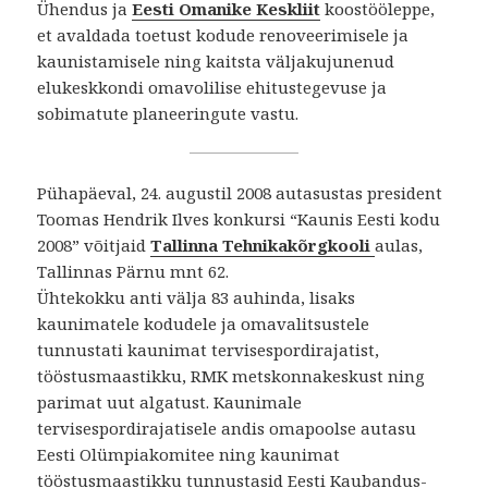
Ühendus ja
Eesti Omanike Keskliit
koostööleppe,
et avaldada toetust kodude renoveerimisele ja
kaunistamisele ning kaitsta väljakujunenud
elukeskkondi omavolilise ehitustegevuse ja
sobimatute planeeringute vastu.
Pühapäeval, 24. augustil 2008 autasustas president
Toomas Hendrik Ilves konkursi “Kaunis Eesti kodu
2008” võitjaid
Tallinna Tehnikakõrgkooli
aulas,
Tallinnas Pärnu mnt 62.
Ühtekokku anti välja 83 auhinda, lisaks
kaunimatele kodudele ja omavalitsustele
tunnustati kaunimat tervisespordirajatist,
tööstusmaastikku, RMK metskonnakeskust ning
parimat uut algatust. Kaunimale
tervisespordirajatisele andis omapoolse autasu
Eesti Olümpiakomitee ning kaunimat
tööstusmaastikku tunnustasid Eesti Kaubandus-