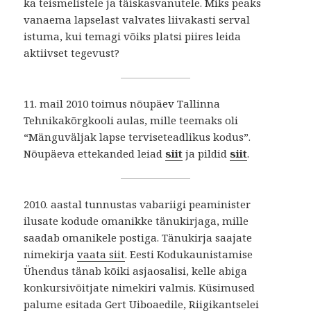
ka teismelistele ja täiskasvanutele. Miks peaks
vanaema lapselast valvates liivakasti serval
istuma, kui temagi võiks platsi piires leida
aktiivset tegevust?
11. mail 2010 toimus nõupäev Tallinna
Tehnikakõrgkooli aulas, mille teemaks oli
“Mänguväljak lapse terviseteadlikus kodus”.
Nõupäeva ettekanded leiad
siit
ja pildid
siit
.
2010. aastal tunnustas vabariigi peaminister
ilusate kodude omanikke tänukirjaga, mille
saadab omanikele postiga. Tänukirja saajate
nimekirja
vaata siit
. Eesti Kodukaunistamise
Ühendus tänab kõiki asjaosalisi, kelle abiga
konkursivõitjate nimekiri valmis. Küsimused
palume esitada Gert Uiboaedile, Riigikantselei