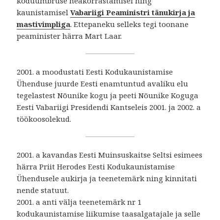
koduümbruse heakorrastamisel ning
kaunistamisel
Vabariigi Peaministri tänukirja ja
mastivimpliga
. Ettepaneku selleks tegi toonane
peaminister härra Mart Laar.
2001. a moodustati Eesti Kodukaunistamise
Ühenduse juurde Eesti enamtuntud avaliku elu
tegelastest Nõunike kogu ja peeti Nõunike Koguga
Eesti Vabariigi Presidendi Kantseleis 2001. ja 2002. a
töökoosolekud.
2001. a kavandas Eesti Muinsuskaitse Seltsi esimees
härra Priit Herodes Eesti Kodukaunistamise
Ühendusele aukirja ja teenetemärk ning kinnitati
nende statuut.
2001. a anti välja teenetemärk nr 1
kodukaunistamise liikumise taasalgatajale ja selle