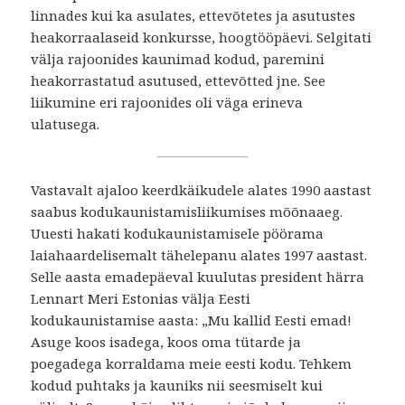
linnades kui ka asulates, ettevõtetes ja asutustes
heakorraalaseid konkursse, hoogtööpäevi. Selgitati
välja rajoonides kaunimad kodud, paremini
heakorrastatud asutused, ettevõtted jne. See
liikumine eri rajoonides oli väga erineva
ulatusega.
Vastavalt ajaloo keerdkäikudele alates 1990 aastast
saabus kodukaunistamisliikumises mõõnaaeg.
Uuesti hakati kodukaunistamisele pöörama
laiahaardelisemalt tähelepanu alates 1997 aastast.
Selle aasta emadepäeval kuulutas president härra
Lennart Meri Estonias välja Eesti
kodukaunistamise aasta: „Mu kallid Eesti emad!
Asuge koos isadega, koos oma tütarde ja
poegadega korraldama meie eesti kodu. Tehkem
kodud puhtaks ja kauniks nii seesmiselt kui