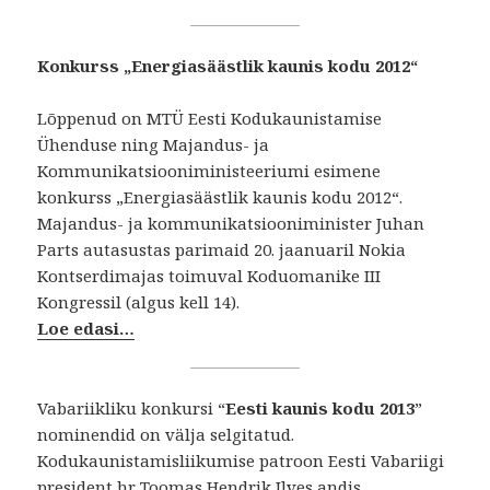
Konkurss „Energiasäästlik kaunis kodu 2012“
Lõppenud on MTÜ Eesti Kodukaunistamise
Ühenduse ning Majandus- ja
Kommunikatsiooniministeeriumi esimene
konkurss „Energiasäästlik kaunis kodu 2012“.
Majandus- ja kommunikatsiooniminister Juhan
Parts autasustas parimaid 20. jaanuaril Nokia
Kontserdimajas toimuval Koduomanike III
Kongressil (algus kell 14).
Loe edasi…
Vabariikliku konkursi “
Eesti kaunis kodu 2013
”
nominendid on välja selgitatud.
Kodukaunistamisliikumise patroon Eesti Vabariigi
president hr Toomas Hendrik Ilves andis