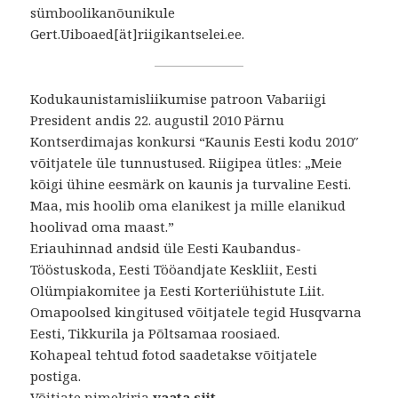
sümboolikanõunikule
Gert.Uiboaed[ät]riigikantselei.ee.
Kodukaunistamisliikumise patroon Vabariigi
President andis 22. augustil 2010 Pärnu
Kontserdimajas konkursi “Kaunis Eesti kodu 2010″
võitjatele üle tunnustused. Riigipea ütles: „Meie
kõigi ühine eesmärk on kaunis ja turvaline Eesti.
Maa, mis hoolib oma elanikest ja mille elanikud
hoolivad oma maast.”
Eriauhinnad andsid üle Eesti Kaubandus-
Tööstuskoda, Eesti Tööandjate Keskliit, Eesti
Olümpiakomitee ja Eesti Korteriühistute Liit.
Omapoolsed kingitused võitjatele tegid Husqvarna
Eesti, Tikkurila ja Põltsamaa roosiaed.
Kohapeal tehtud fotod saadetakse võitjatele
postiga.
Võitjate nimekirja
vaata siit
.