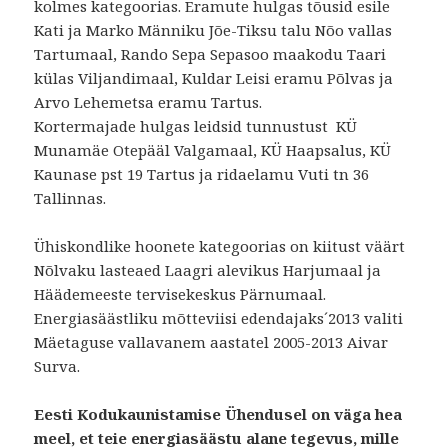
kolmes kategoorias. Eramute hulgas tõusid esile
Kati ja Marko Männiku Jõe-Tiksu talu Nõo vallas
Tartumaal, Rando Sepa Sepasoo maakodu Taari
külas Viljandimaal, Kuldar Leisi eramu Põlvas ja
Arvo Lehemetsa eramu Tartus.
Kortermajade hulgas leidsid tunnustust KÜ
Munamäe Otepääl Valgamaal, KÜ Haapsalus, KÜ
Kaunase pst 19 Tartus ja ridaelamu Vuti tn 36
Tallinnas.
Ühiskondlike hoonete kategoorias on kiitust väärt
Nõlvaku lasteaed Laagri alevikus Harjumaal ja
Häädemeeste tervisekeskus Pärnumaal.
Energiasäästliku mõtteviisi edendajaks´2013 valiti
Mäetaguse vallavanem aastatel 2005-2013 Aivar
Surva.
Eesti Kodukaunistamise Ühendusel on väga hea
meel, et teie energiasäästu alane tegevus, mille