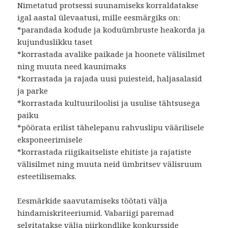
Nimetatud protsessi suunamiseks korraldatakse
igal aastal ülevaatusi, mille eesmärgiks on:
*parandada kodude ja koduümbruste heakorda ja
kujunduslikku taset
*korrastada avalike paikade ja hoonete välisilmet
ning muuta need kaunimaks
*korrastada ja rajada uusi puiesteid, haljasalasid
ja parke
*korrastada kultuuriloolisi ja usulise tähtsusega
paiku
*pöörata erilist tähelepanu rahvuslipu väärilisele
eksponeerimisele
*korrastada riigikaitseliste ehitiste ja rajatiste
välisilmet ning muuta neid ümbritsev välisruum
esteetilisemaks.
Eesmärkide saavutamiseks töötati välja
hindamiskriteeriumid. Vabariigi paremad
selgitatakse välja piirkondlike konkursside