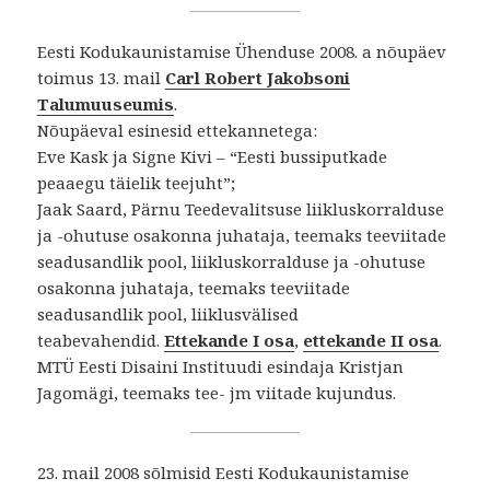
Eesti Kodukaunistamise Ühenduse 2008. a nõupäev
toimus 13. mail
Carl Robert Jakobsoni
Talumuuseumis
.
Nõupäeval esinesid ettekannetega:
Eve Kask ja Signe Kivi – “Eesti bussiputkade
peaaegu täielik teejuht”;
Jaak Saard, Pärnu Teedevalitsuse liikluskorralduse
ja -ohutuse osakonna juhataja, teemaks teeviitade
seadusandlik pool, liikluskorralduse ja -ohutuse
osakonna juhataja, teemaks teeviitade
seadusandlik pool, liiklusvälised
teabevahendid.
Ettekande I osa
,
ettekande II osa
.
MTÜ Eesti Disaini Instituudi esindaja Kristjan
Jagomägi, teemaks tee- jm viitade kujundus.
23. mail 2008 sõlmisid Eesti Kodukaunistamise