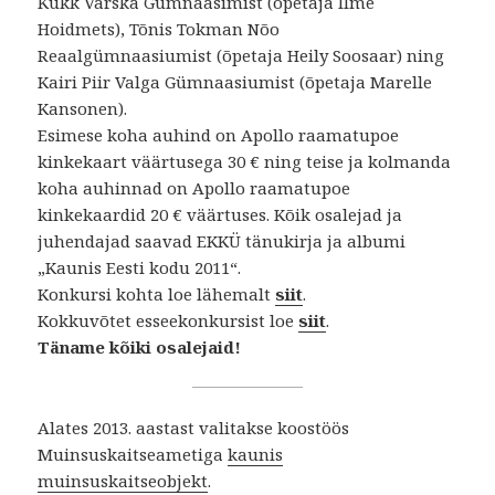
Kukk Värska Gümnaasimist (õpetaja Ilme
Hoidmets), Tõnis Tokman Nõo
Reaalgümnaasiumist (õpetaja Heily Soosaar) ning
Kairi Piir Valga Gümnaasiumist (õpetaja Marelle
Kansonen).
Esimese koha auhind on Apollo raamatupoe
kinkekaart väärtusega 30 € ning teise ja kolmanda
koha auhinnad on Apollo raamatupoe
kinkekaardid 20 € väärtuses. Kõik osalejad ja
juhendajad saavad EKKÜ tänukirja ja albumi
„Kaunis Eesti kodu 2011“.
Konkursi kohta loe lähemalt
siit
.
Kokkuvõtet esseekonkursist loe
siit
.
Täname kõiki osalejaid!
Alates 2013. aastast valitakse koostöös
Muinsuskaitseametiga
kaunis
muinsuskaitseobjekt
.