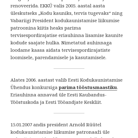
renoveerida. EKKÜ valis 2005. aastal aasta
üleskutseks „Kodu kauniks, tervis tugevaks“ ning
Vabariigi President kodukaunistamise liikumise
patroonina kiitis heaks parima
tervisespordirajatise eriauhinna lisamise kaunite
kodude saajate hulka. Nimetatud auhinnaga
loodame kaasa aidata tervisespordirajatiste
loomisele, parendamisele ja kasutamisele.
Alates 2006. aastast valib Eesti Kodukaunistamise
Ühendus konkursiga
parima tööstusmaastiku
.
Eriauhinna annavad üle Eesti Kaubandus-
Tööstuskoda ja Eesti Tööandjate Keskliit.
15.01.2007 andis president Arnold Rüütel
kodukaunistamise liikumise patronaaži üle