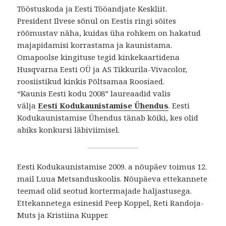
Tööstuskoda ja Eesti Tööandjate Keskliit.
President Ilvese sõnul on Eestis ringi sõites
rõõmustav näha, kuidas üha rohkem on hakatud
majapidamisi korrastama ja kaunistama.
Omapoolse kingituse tegid kinkekaartidena
Husqvarna Eesti OÜ ja AS Tikkurila-Vivacolor,
roosiistikud kinkis Põltsamaa Roosiaed.
“Kaunis Eesti kodu 2008” laureaadid valis
välja
Eesti Kodukaunistamise Ühendus
. Eesti
Kodukaunistamise Ühendus tänab kõiki, kes olid
abiks konkursi läbiviimisel.
Eesti Kodukaunistamise 2009. a nõupäev toimus 12.
mail Luua Metsanduskoolis. Nõupäeva ettekannete
teemad olid seotud kortermajade haljastusega.
Ettekannetega esinesid Peep Koppel, Reti Randoja-
Muts ja Kristiina Kupper.