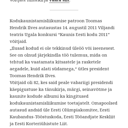
Kodukaunistamisliikumise patroon Toomas
Hendrik Ilves autasustas 14. augustil 2011 Viljandi
teatris Ugala konkursi “Kaunis Eesti kodu 2011”
võitjaid.
„Ilusad kodud ei ole tekkinud üleöö või iseenesest.
See on olnud järjekindla töö tulemus, mida on
tehtud ka vaatamata kitsastele ja rasketele
aegadele, kuid alati südamega,“ ütles president
Toomas Hendrik Ilves.
Võitjaid oli 82, kes said peale vabariigi presidendi
käepigustuse ka tänukirja, märgi, seinavõtme ja
kaunite kodude albumi ka kingitused
kodukaunistamisliikumise toetajatelt. Omapoolsed
autasud andsid üle Eesti Olümpiakomitee, Eesti
Kaubandus-Tööstuskoda, Eesti Tööandjate Keskliit
ja Eesti Korteriühistute Liit.