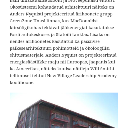
kalli ühiskanalisatsiooni ja reoveepuhasti ehitust.
Ökosüsteemi kohandatud arhitektuuri näiteks on
Anders Nyquisti projekteeritud ärihoonete grupp
GreenZone Umeå linnas, kus MacDonaldsi
kiirsöögikohas tekkivat jääkenergiat kasutatakse
Fordi autokeskuses ja Statoili tanklas. Lisaks on
nendes ärihoonetes kasutatud ka passiivse
päikesearhitektuuri põhimõtteid ja ökoloogilisi
ehitusmaterjale. Anders Nyquist on projekteerinud
energiasäästlikke maju nii Euroopas, Jaapanis kui
ka Ameerikas, näiteks kuulsa näitleja Will Smithi
tellimusel tehtud New Village Leadership Academy
koolihoone.