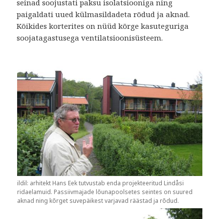
seinad soojustati paksu isolatsiooniga ning
paigaldati uued külmasildadeta rõdud ja aknad.
Kõikides korterites on nüüd kõrge kasuteguriga
soojatagastusega ventilatsioonisüsteem.
ildil: arhitekt Hans Eek tutvustab enda projekteeritud Lindåsi
ridaelamuid. Passiivmajade lõunapoolsetes seintes on suured
aknad ning kõrget suvepäikest varjavad räästad ja rõdud.