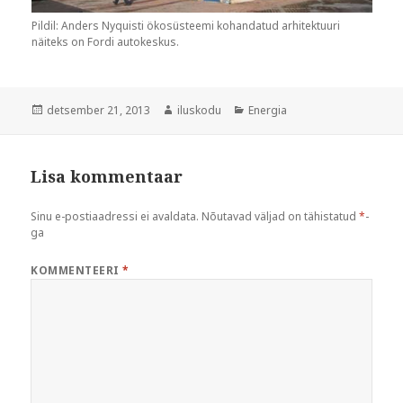
Pildil: Anders Nyquisti ökosüsteemi kohandatud arhitektuuri
näiteks on Fordi autokeskus.
Postitatud
Autor
Rubriigid
detsember 21, 2013
iluskodu
Energia
Lisa kommentaar
Sinu e-postiaadressi ei avaldata.
Nõutavad väljad on tähistatud
*
-
ga
KOMMENTEERI
*