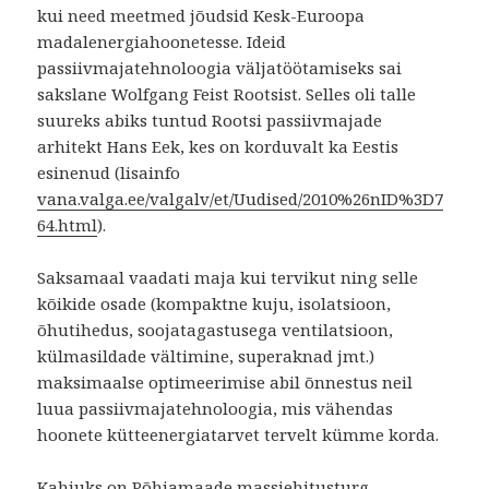
kui need meetmed jõudsid Kesk-Euroopa
madalenergiahoonetesse. Ideid
passiivmajatehnoloogia väljatöötamiseks sai
sakslane Wolfgang Feist Rootsist. Selles oli talle
suureks abiks tuntud Rootsi passiivmajade
arhitekt Hans Eek, kes on korduvalt ka Eestis
esinenud (lisainfo
vana.valga.ee/valgalv/et/Uudised/2010%26nID%3D7
64.html
).
Saksamaal vaadati maja kui tervikut ning selle
kõikide osade (kompaktne kuju, isolatsioon,
õhutihedus, soojatagastusega ventilatsioon,
külmasildade vältimine, superaknad jmt.)
maksimaalse optimeerimise abil õnnestus neil
luua passiivmajatehnoloogia, mis vähendas
hoonete kütteenergiatarvet tervelt kümme korda.
Kahjuks on Põhjamaade massiehitusturg