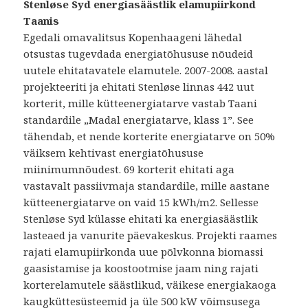
Stenløse Syd energiasäästlik elamupiirkond
Taanis
Egedali omavalitsus Kopenhaageni lähedal
otsustas tugevdada energiatõhususe nõudeid
uutele ehitatavatele elamutele. 2007-2008. aastal
projekteeriti ja ehitati Stenløse linnas 442 uut
korterit, mille kütteenergiatarve vastab Taani
standardile „Madal energiatarve, klass 1”. See
tähendab, et nende korterite energiatarve on 50%
väiksem kehtivast energiatõhususe
miinimumnõudest. 69 korterit ehitati aga
vastavalt passiivmaja standardile, mille aastane
kütteenergiatarve on vaid 15 kWh/m2. Sellesse
Stenløse Syd külasse ehitati ka energiasäästlik
lasteaed ja vanurite päevakeskus. Projekti raames
rajati elamupiirkonda uue põlvkonna biomassi
gaasistamise ja koostootmise jaam ning rajati
korterelamutele säästlikud, väikese energiakaoga
kaugküttesüsteemid ja üle 500 kW võimsusega