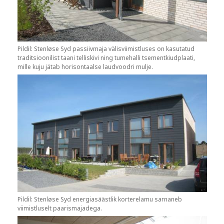
Pildil: Stenløse Syd passiivmaja välisviimistluses on kasutatud
traditsioonilist taani telliskivi ning tumehalli tsementkiudplaati,
mille kuju jätab horisontaalse laudvoodri mulje.
Pildil: Stenløse Syd energiasäästlik korterelamu sarnaneb
viimistluselt paarismajadega.