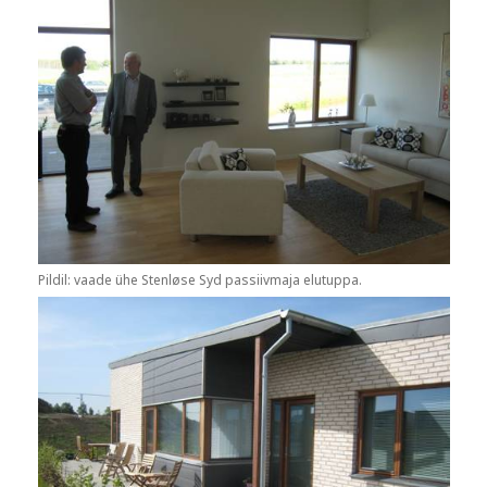
Pildil: vaade ühe Stenløse Syd passiivmaja elutuppa.