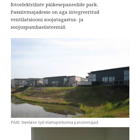
fotoelektriliste päikesepaneelide park.
Passiivmajadesse on aga integreeritud
ventilatsiooni soojatagastus- ja
soojuspumbasüsteemid.
Pildil: Stenløse Syd elamupiirkonna passiivmajad.