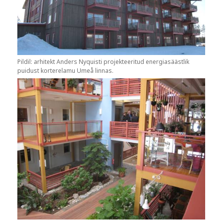
Pildil: arhitekt Anders Nyquisti projekteeritud energiasäästlik
puidust korterelamu Umeå linnas.