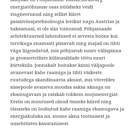
energiatõhususe osas nüüdseks veidi
stagneerunud ning sellist kiiret
passiivmajatehnoloogia levikut nagu Austrias ja
Saksamaal, ei ole siin toimunud. Põhjamaade
arhitektuursed lahendused ei arvesta hoone kui
tervikuga enamasti piisavalt ning majad on tihti
väga liigendatud, mis põhjustab suure välispinna
ja geomeetriliste külmasildade tõttu suurt
küttekulu. Jonnakalt hoitakse kinni väljapoole
avanevast kahe raamiga ja tihti väikeste
ruutudega skandinaavia aknast, mis võrreldes
sissepoole avaneva moodsa saksa aknaga on
ebamugavam ja raiskab rohkem soojusenergiat.
Eestis on muutused olnud õnneks kiired ning
tänaseks on loobutud kahe raamiga ebamugava ja
energiakuluka nn. soome akna tootmisest ja
uusehitistes kasutamisest.