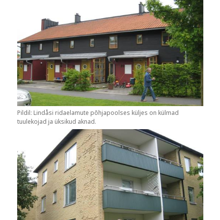
Pildil: Lindåsi ridaelamute põhjapoolses küljes on külmad
tuulekojad ja üksikud aknad.