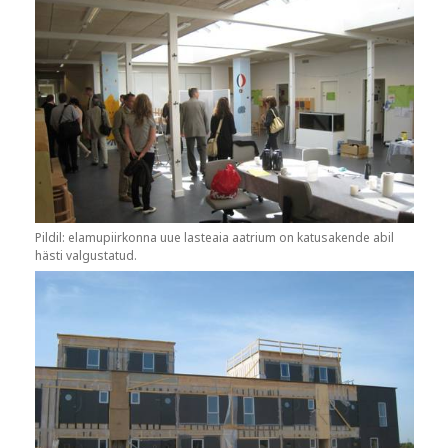
Pildil: elamupiirkonna uue lasteaia aatrium on katusakende abil
hästi valgustatud.