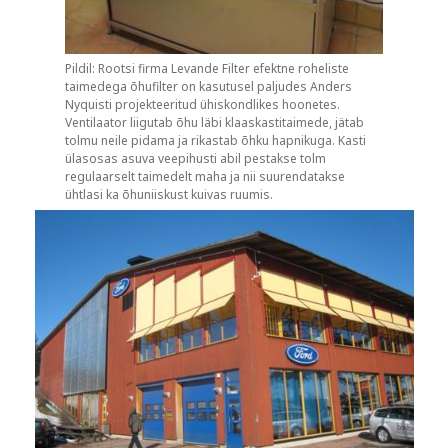
Pildil: Rootsi firma Levande Filter efektne roheliste
taimedega õhufilter on kasutusel paljudes Anders
Nyquisti projekteeritud ühiskondlikes hoonetes.
Ventilaator liigutab õhu läbi klaaskastitaimede, jätab
tolmu neile pidama ja rikastab õhku hapnikuga. Kasti
ülasosas asuva veepihusti abil pestakse tolm
regulaarselt taimedelt maha ja nii suurendatakse
ühtlasi ka õhuniiskust kuivas ruumis.