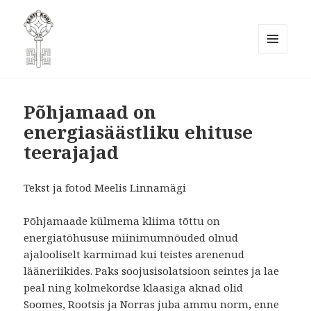
MENÜÜ
JA
Eesti Kodukaunistamise Ühendus
MOODULID
MTÜ
Põhjamaad on
energiasäästliku ehituse
teerajajad
Tekst ja fotod Meelis Linnamägi
Põhjamaade külmema kliima tõttu on
energiatõhususe miinimumnõuded olnud
ajalooliselt karmimad kui teistes arenenud
lääneriikides. Paks soojusisolatsioon seintes ja lae
peal ning kolmekordse klaasiga aknad olid
Soomes, Rootsis ja Norras juba ammu norm, enne