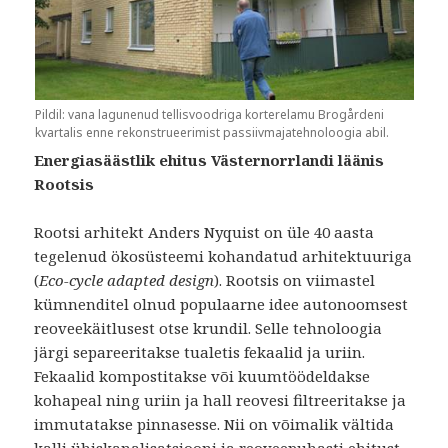
Pildil: vana lagunenud tellisvoodriga korterelamu Brogårdeni
kvartalis enne rekonstrueerimist passiivmajatehnoloogia abil.
Energiasäästlik ehitus Västernorrlandi läänis
Rootsis
Rootsi arhitekt Anders Nyquist on üle 40 aasta
tegelenud ökosüsteemi kohandatud arhitektuuriga
(
Eco-cycle adapted design
). Rootsis on viimastel
kümnenditel olnud populaarne idee autonoomsest
reoveekäitlusest otse krundil. Selle tehnoloogia
järgi separeeritakse tualetis fekaalid ja uriin.
Fekaalid kompostitakse või kuumtöödeldakse
kohapeal ning uriin ja hall reovesi filtreeritakse ja
immutatakse pinnasesse. Nii on võimalik vältida