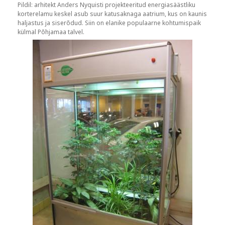
Pildil: arhitekt Anders Nyquisti projekteeritud energiasäästliku
korterelamu keskel asub suur katusaknaga aatrium, kus on kaunis
haljastus ja siserõdud. Siin on elanike populaarne kohtumispaik
külmal Põhjamaa talvel.