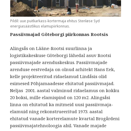
Pildil: uue puitkarkass-kortermaja ehitus Stenløse Syd
energiasäästlikus elamupiirkonnas.
Passiivmajad Göteborgi piirkonnas Rootsis
Alingsås on Lääne-Rootsi suurlinna ja
logistikakeskuse Göteborgi lähedal asuv Rootsi
passiivmajade arenduskeskus. Passiivmajade
arenduse eestvedaja on olnud arhitekt Hans Eek,
kelle projekteeritud ridaelamud Lindåsis olid
esimesed Põhjamaadesse ehitatud passiivmajad.
Neljas 2001. aastal valminud ridaelamus on kokku
20 boksi, mille elamispind on 120 m2. Alingsåsi
linna on ehitatud ka mitmeid uusi passiivmaja-
elamuid ning rekonstrueeritud 1973. aastal
ehitatud vanade korterelamute kvartal Brogårdeni
passiivmajatehnoloogia abil. Vanade majade