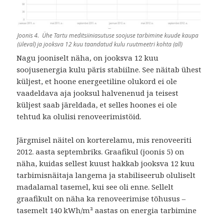
Joonis 4. Ühe Tartu meditsiiniasutuse soojuse tarbimine kuude kaupa
(üleval) ja jooksva 12 kuu taandatud kulu ruutmeetri kohta (all)
Nagu jooniselt näha, on jooksva 12 kuu
soojusenergia kulu päris stabiilne. See näitab ühest
küljest, et hoone energeetiline olukord ei ole
vaadeldava aja jooksul halvenenud ja teisest
küljest saab järeldada, et selles hoones ei ole
tehtud ka olulisi renoveerimistöid.
Järgmisel näitel on korterelamu, mis renoveeriti
2012. aasta septembriks. Graafikul (joonis 5) on
näha, kuidas sellest kuust hakkab jooksva 12 kuu
tarbimisnäitaja langema ja stabiliseerub oluliselt
madalamal tasemel, kui see oli enne. Sellelt
graafikult on näha ka renoveerimise tõhusus –
tasemelt 140 kWh/m² aastas on energia tarbimine