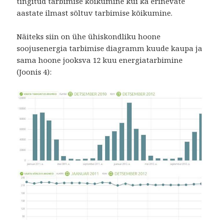
tingitud tarbimise kõikumine kui ka erinevate
aastate ilmast sõltuv tarbimise kõikumine.
Näiteks siin on ühe ühiskondliku hoone
soojusenergia tarbimise diagramm kuude kaupa ja
sama hoone jooksva 12 kuu energiatarbimine
(Joonis 4):