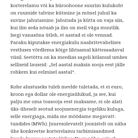
korterelamu või ka büroohoone suurim kulukoht
on ruumide talvine kütmine ja mõnel juhul ka
suvine jahutamine. Jahutada ja kütta on vaja siis,
kui ilm seda nõuab ja ilm on meil väga muutlik.
Isegi vanasõna ütleb, et aastad ei ole vennad.
Paraku kiputakse energiakulu naabritevahelises
vestluses võrdlema kõige lihtsamal kättesaadaval
viisil. Seetõttu on ka meedias sageli kõlanud umbes
selliseid lauseid: „Sel aastal maksin sooja eest jälle
rohkem kui eelmisel aastal“.
Kohe alustuseks tuleb meelde tuletada, et ei euro,
kroon ega dollar ole energiaühikud, ja see, kui
palju me oma toasooja eest maksame, ei ole alati
üks-üheselt seotud soojusenergia tegeliku kuluga,
selle energiaga, mida me mõõdame megavatt-
tundides (MWh). Juuresolevatelt joonistelt on näha
ühe konkreetse korterelamu tarbimisandmed