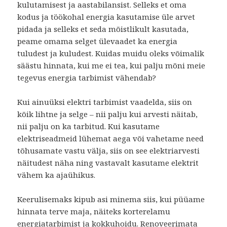
kulutamisest ja aastabilansist. Selleks et oma
kodus ja töökohal energia kasutamise üle arvet
pidada ja selleks et seda mõistlikult kasutada,
peame omama selget ülevaadet ka energia
tuludest ja kuludest. Kuidas muidu oleks võimalik
säästu hinnata, kui me ei tea, kui palju mõni meie
tegevus energia tarbimist vähendab?
Kui ainuüksi elektri tarbimist vaadelda, siis on
kõik lihtne ja selge – nii palju kui arvesti näitab,
nii palju on ka tarbitud. Kui kasutame
elektriseadmeid lühemat aega või vahetame need
tõhusamate vastu välja, siis on see elektriarvesti
näitudest näha ning vastavalt kasutame elektrit
vähem ka ajaühikus.
Keerulisemaks kipub asi minema siis, kui püüame
hinnata terve maja, näiteks korterelamu
energiatarbimist ja kokkuhoidu. Renoveerimata