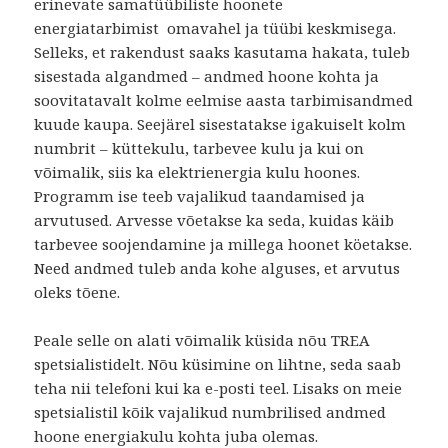
erinevate samatüübiliste hoonete
energiatarbimist omavahel ja tüübi keskmisega.
Selleks, et rakendust saaks kasutama hakata, tuleb
sisestada algandmed – andmed hoone kohta ja
soovitatavalt kolme eelmise aasta tarbimisandmed
kuude kaupa. Seejärel sisestatakse igakuiselt kolm
numbrit – küttekulu, tarbevee kulu ja kui on
võimalik, siis ka elektrienergia kulu hoones.
Programm ise teeb vajalikud taandamised ja
arvutused. Arvesse võetakse ka seda, kuidas käib
tarbevee soojendamine ja millega hoonet köetakse.
Need andmed tuleb anda kohe alguses, et arvutus
oleks tõene.
Peale selle on alati võimalik küsida nõu TREA
spetsialistidelt. Nõu küsimine on lihtne, seda saab
teha nii telefoni kui ka e-posti teel. Lisaks on meie
spetsialistil kõik vajalikud numbrilised andmed
hoone energiakulu kohta juba olemas.