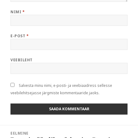
NIMI
*
E-POST
*
VEEBILEHT
Salvesta minu nimi, e-posti- ja veebiaadress sellesse
veebilehitsejasse järgmiste kommentaaride jaoks.
Navigeerimine
EELMINE