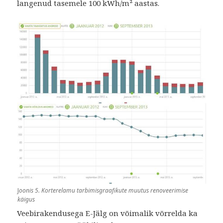
langenud tasemele 100 kWh/m² aastas.
J
oonis 5. Korterelamu tarbimisgraafikute muutus renoveerimise
käigus
Veebirakendusega E-Jälg on võimalik võrrelda ka