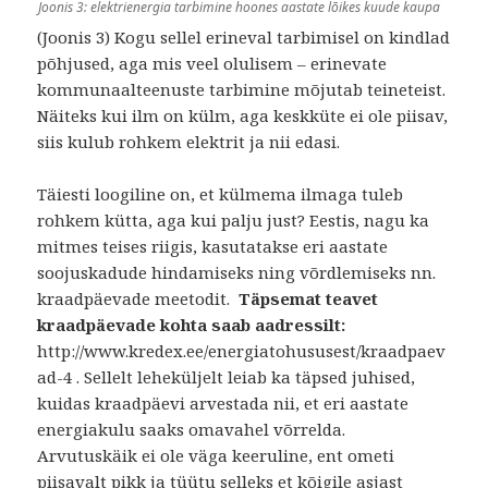
Joonis 3: elektrienergia tarbimine hoones aastate lõikes kuude kaupa
(Joonis 3) Kogu sellel erineval tarbimisel on kindlad
põhjused, aga mis veel olulisem – erinevate
kommunaalteenuste tarbimine mõjutab teineteist.
Näiteks kui ilm on külm, aga keskküte ei ole piisav,
siis kulub rohkem elektrit ja nii edasi.
Täiesti loogiline on, et külmema ilmaga tuleb
rohkem kütta, aga kui palju just? Eestis, nagu ka
mitmes teises riigis, kasutatakse eri aastate
soojuskadude hindamiseks ning võrdlemiseks nn.
kraadpäevade meetodit.
Täpsemat teavet
kraadpäevade kohta saab aadressilt:
http://www.kredex.ee/energiatohususest/kraadpaev
ad-4 . Sellelt leheküljelt leiab ka täpsed juhised,
kuidas kraadpäevi arvestada nii, et eri aastate
energiakulu saaks omavahel võrrelda.
Arvutuskäik ei ole väga keeruline, ent ometi
piisavalt pikk ja tüütu selleks et kõigile asjast