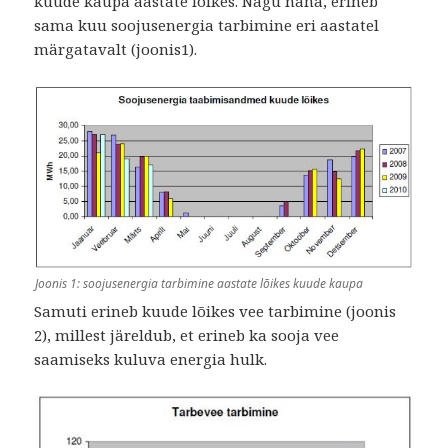
kuude kaupa aastate lõikes. Nagu näha, erineb
sama kuu soojusenergia tarbimine eri aastatel
märgatavalt (joonis1).
Joonis 1: soojusenergia tarbimine aastate lõikes kuude kaupa
Samuti erineb kuude lõikes vee tarbimine (joonis
2), millest järeldub, et erineb ka sooja vee
saamiseks kuluva energia hulk.