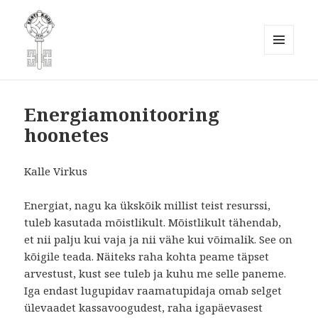
MENÜÜ
JA
Eesti Kodukaunistamise Ühendus
MOODULID
MTÜ
Energiamonitooring
hoonetes
Kalle Virkus
Energiat, nagu ka ükskõik millist teist resurssi,
tuleb kasutada mõistlikult. Mõistlikult tähendab,
et nii palju kui vaja ja nii vähe kui võimalik. See on
kõigile teada. Näiteks raha kohta peame täpset
arvestust, kust see tuleb ja kuhu me selle paneme.
Iga endast lugupidav raamatupidaja omab selget
ülevaadet kassavoogudest, raha igapäevasest