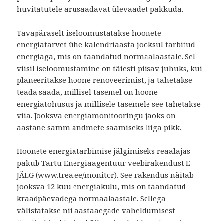
huvitatutele arusaadavat ülevaadet pakkuda.
Tavapäraselt iseloomustatakse hoonete
energiatarvet ühe kalendriaasta jooksul tarbitud
energiaga, mis on taandatud normaalaastale. Sel
viisil iseloomustamine on täiesti piisav juhuks, kui
planeeritakse hoone renoveerimist, ja tahetakse
teada saada, millisel tasemel on hoone
energiatõhusus ja millisele tasemele see tahetakse
viia. Jooksva energiamonitooringu jaoks on
aastane samm andmete saamiseks liiga pikk.
Hoonete energiatarbimise jälgimiseks reaalajas
pakub Tartu Energiaagentuur veebirakendust E-
JÄLG (www.trea.ee/monitor). See rakendus näitab
jooksva 12 kuu energiakulu, mis on taandatud
kraadpäevadega normaalaastale. Sellega
välistatakse nii aastaaegade vaheldumisest