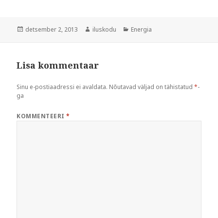
Postitatud
Autor
Rubriigid
detsember 2, 2013
iluskodu
Energia
Lisa kommentaar
Sinu e-postiaadressi ei avaldata.
Nõutavad väljad on tähistatud
*
-
ga
KOMMENTEERI
*