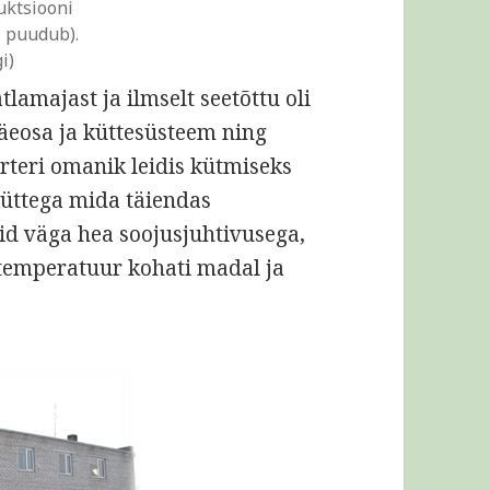
uktsiooni
s puudub).
i)
lamajast ja ilmselt seetõttu oli
väeosa ja küttesüsteem ning
orteri omanik leidis kütmiseks
rküttega mida täiendas
d väga hea soojusjuhtivusega,
 temperatuur kohati madal ja