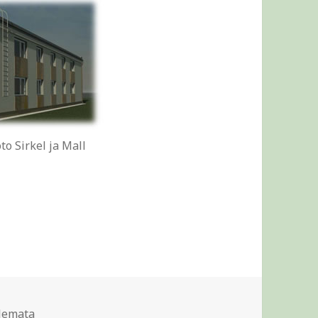
oto Sirkel ja Mall
id
lemata