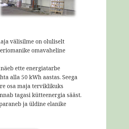
ja välisilme on oluliselt
eriomanike omavaheline
näeb ette energiatarbe
hta alla 50 kWh aastas. Seega
re osa maja terviklikuks
nab tagasi kütteenergia sääst.
paraneb ja üldine elanike