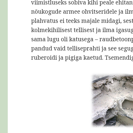
viimistluseks sobiva kihi peale ehitan
nõukogude armee ohvitseridele ja ilm
plahvatus ei teeks majale midagi, sest
kolmekihilisest tellisest ja ilma igas
sama lugu oli katusega – raudbetoonp
pandud vaid telliseprahti ja see segu
ruberoidi ja pigiga kaetud. Tsemendi