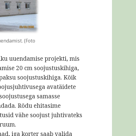
endamist. (Foto
liku uuendamise projekti, mis
tamise 20 cm soojustuskihiga,
paksu soojustuskihiga. Kõik
ojusjuhtivusega avatäidete
 soojustusega samasse
endada. Rõdu ehitasime
tusid vähe soojust juhtivateks
eruum.
ad, iga korter saab valida