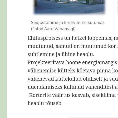
Soojustamine ja krohvimine sujumas.
(Fotod Aare Vabamägi).
Ehitusprotsess on hetkel lõppemas, ma
muutunud, samuti on muutunud kort
suhtlemine ja ühine heaolu.
Projekteeritava hoone energiamärgis 
vähenemise kütteks köetava pinna ko
vähenevad küttekulud oluliselt ja suu
uuendamiseks kulunud vahenditest an
Korterite väärtus kasvab, sisekliima 
heaolu tõuseb.