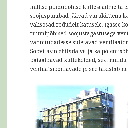
millise puidupõhise kütteseadme ta e
soojuspumbad jäävad varuküttena ka
välisosad rõdudelt katusele. Igasse k
ruumipõhised soojustagastusega vent
vannitubadesse suletavad ventilaatori
Soovitasin ehitada välja ka põlemisõh
paigaldavad küttekolded, sest muidu
ventilatsiooniavade ja see takistab n