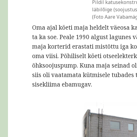
Pildil katusekonstr
läbilõige (soojustu
(Foto Aare Vabamäg
Oma ajal köeti maja heldelt väeosa kat
ta ka soe. Peale 1990 algust lagunes 
maja korterid erastati mistõttu iga k
oma viisi. Põhiliselt köeti otseelekte
õhksoojuspump. Kuna maja seinad oli
siis oli vaatamata kütmisele tubades
sisekliima ebamugav.