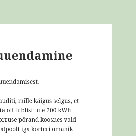
 uuendamine
 uuendamisest.
diti, mille käigus selgus, et
a oli tublisti üle 200 kWh
 korruse põrand koosnes vaid
eestpoolt iga korteri omanik