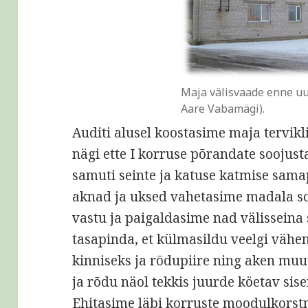
Maja välisvaade enne uu
Aare Vabamägi).
Auditi alusel koostasime maja tervik
nägi ette I korruse põrandate soojus
samuti seinte ja katuse katmise sama
aknad ja uksed vahetasime madala so
vastu ja paigaldasime nad välisseina
tasapinda, et külmasildu veelgi väh
kinniseks ja rõdupiire ning aken muu
ja rõdu näol tekkis juurde köetav sis
Ehitasime läbi korruste moodulkorstn