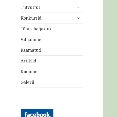
laienda
Tutvustus
alam-
laienda
menüü
Konkursid
alam-
menüü
Tõhus haljastus
Vihjamine
Raamatud
Artiklid
Kiidame
Galerii