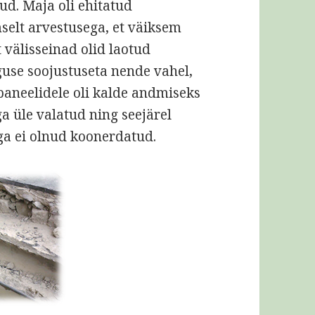
ud. Maja oli ehitatud
selt arvestusega, et väiksem
 välisseinad olid laotud
uguse soojustuseta nende vahel,
aneelidele oli kalde andmiseks
ga üle valatud ning seejärel
ga ei olnud koonerdatud.