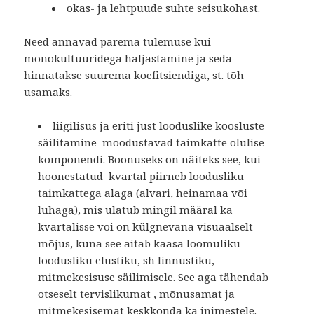
okas- ja lehtpuude suhte seisukohast.
Need annavad parema tulemuse kui
monokultuuridega haljastamine ja seda
hinnatakse suurema koefitsiendiga, st. tõh
usamaks.
liigilisus ja eriti just looduslike koosluste
säilitamine moodustavad taimkatte olulise
komponendi. Boonuseks on näiteks see, kui
hoonestatud kvartal piirneb loodusliku
taimkattega alaga (alvari, heinamaa või
luhaga), mis ulatub mingil määral ka
kvartalisse või on külgnevana visuaalselt
mõjus, kuna see aitab kaasa loomuliku
loodusliku elustiku, sh linnustiku,
mitmekesisuse säilimisele. See aga tähendab
otseselt tervislikumat , mõnusamat ja
mitmekesisemat keskkonda ka inimestele.