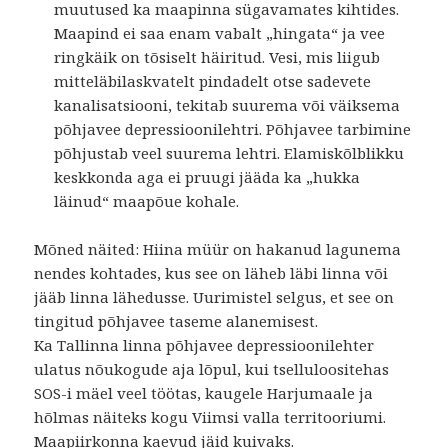
muutused ka maapinna sügavamates kihtides.
Maapind ei saa enam vabalt „hingata“ ja vee
ringkäik on tõsiselt häiritud. Vesi, mis liigub
mitteläbilaskvatelt pindadelt otse sadevete
kanalisatsiooni, tekitab suurema või väiksema
põhjavee depressioonilehtri. Põhjavee tarbimine
põhjustab veel suurema lehtri. Elamiskõlblikku
keskkonda aga ei pruugi jääda ka „hukka
läinud“ maapõue kohale.
Mõned näited: Hiina müür on hakanud lagunema
nendes kohtades, kus see on läheb läbi linna või
jääb linna lähedusse. Uurimistel selgus, et see on
tingitud põhjavee taseme alanemisest.
Ka Tallinna linna põhjavee depressioonilehter
ulatus nõukogude aja lõpul, kui tselluloositehas
SOS-i mäel veel töötas, kaugele Harjumaale ja
hõlmas näiteks kogu Viimsi valla territooriumi.
Maapiirkonna kaevud jäid kuivaks.