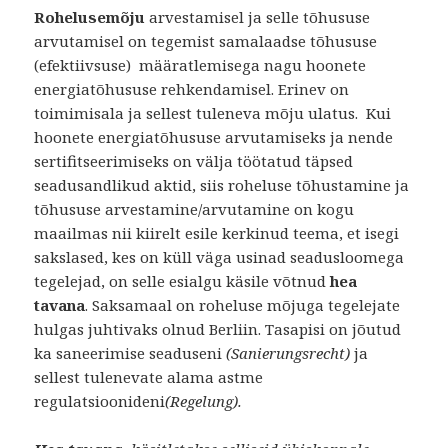
Rohelusemõju
arvestamisel ja selle tõhususe
arvutamisel on tegemist samalaadse tõhususe
(efektiivsuse) määratlemisega nagu hoonete
energiatõhususe rehkendamisel. Erinev on
toimimisala ja sellest tuleneva mõju ulatus. Kui
hoonete energiatõhususe arvutamiseks ja nende
sertifitseerimiseks on välja töötatud täpsed
seadusandlikud aktid, siis roheluse tõhustamine ja
tõhususe arvestamine/arvutamine on kogu
maailmas nii kiirelt esile kerkinud teema, et isegi
sakslased, kes on küll väga usinad seadusloomega
tegelejad, on selle esialgu käsile võtnud
hea
tavana
. Saksamaal on roheluse mõjuga tegelejate
hulgas juhtivaks olnud Berliin. Tasapisi on jõutud
ka saneerimise seaduseni
(Sanierungsrecht)
ja
sellest tulenevate alama astme
regulatsioonideni
(Regelung).