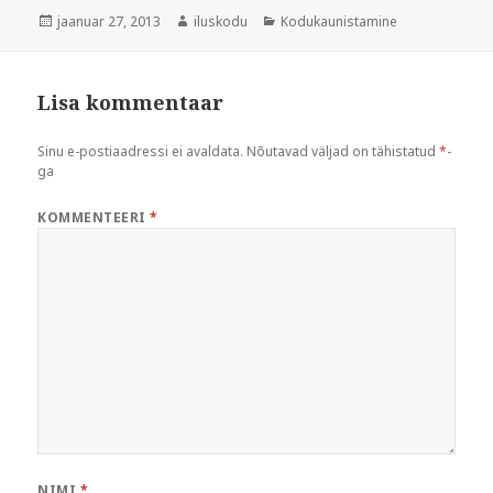
Postitatud
Autor
Rubriigid
jaanuar 27, 2013
iluskodu
Kodukaunistamine
Lisa kommentaar
Sinu e-postiaadressi ei avaldata.
Nõutavad väljad on tähistatud
*
-
ga
KOMMENTEERI
*
NIMI
*