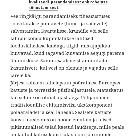
kvaliteedi parandamisest ehk roheluse
tõhustamisest
.
Vee ringkäigu parandamiseks tiheasustuses
soovitatakse pinnavete (lume- ja sadevete)
salvestamist. Kvartalisse, krundile või selle
lähipiirkonda kujundatakse lahtised
looduslähedase kaldaga tiigid, mis ajapikku
kuivavad, kuid tagavad kuivamise aegugi parema
õhuniiskuse. Samuti saab neist ammutada
kastmisvett, kui vesi on olemas ja vajadus selle
järele ka.
Järjest rohkem tähelepanu pööratakse Euroopas
katuste ja terrasside püsihaljastusele. Mätaskatus
kui selline on olnud ajast aega Põhjamaade
traditsioonilise ehitamisviisi üks komponent
polaaraladel ja seal lähedal. Sealsete katuste
konstruktsioonis on hoone ematala ja teised
pikisuunalised talad kaetud laudisega, mille peale
on laotud katusekonstruktsiooni ja ruumide