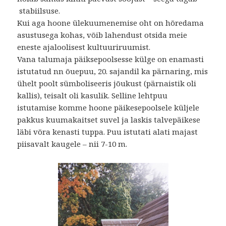
stabiilsuse.
Kui aga hoone ülekuumenemise oht on hõredama
asustusega kohas, võib lahendust otsida meie
eneste ajaloolisest kultuuriruumist.
Vana talumaja päiksepoolsesse külge on enamasti
istutatud nn õuepuu, 20. sajandil ka pärnaring, mis
ühelt poolt sümboliseeris jõukust (pärnaistik oli
kallis), teisalt oli kasulik. Selline lehtpuu
istutamise komme hoone päikesepoolsele küljele
pakkus kuumakaitset suvel ja laskis talvepäikese
läbi võra kenasti tuppa. Puu istutati alati majast
piisavalt kaugele – nii 7-10 m.