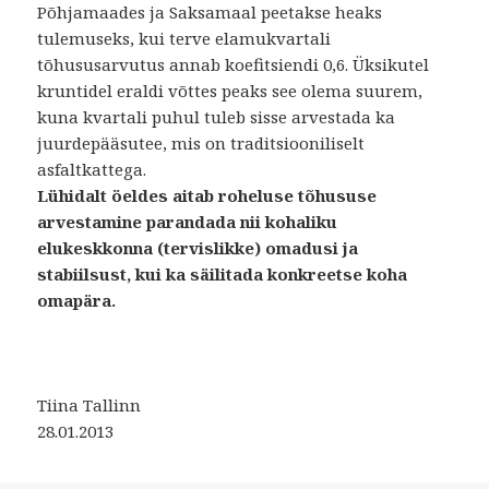
Põhjamaades ja Saksamaal peetakse heaks
tulemuseks, kui terve elamukvartali
tõhususarvutus annab koefitsiendi 0,6. Üksikutel
kruntidel eraldi võttes peaks see olema suurem,
kuna kvartali puhul tuleb sisse arvestada ka
juurdepääsutee, mis on traditsiooniliselt
asfaltkattega.
Lühidalt öeldes aitab roheluse tõhususe
arvestamine parandada nii kohaliku
elukeskkonna (tervislikke) omadusi ja
stabiilsust, kui ka säilitada konkreetse koha
omapära.
Tiina Tallinn
28.01.2013