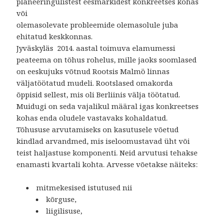
planeeringulistest eesmärkidest konkreetses kohas
või
olemasolevate probleemide olemasolule juba
ehitatud keskkonnas.
Jyväskyläs 2014. aastal toimuva elamumessi
peateema on tõhus rohelus, mille jaoks soomlased
on eeskujuks võtnud Rootsis Malmö linnas
väljatöötatud mudeli. Rootslased omakorda
õppisid sellest, mis oli Berliinis välja töötatud.
Muidugi on seda vajalikul määral igas konkreetses
kohas enda oludele vastavaks kohaldatud.
Tõhususe arvutamiseks on kasutusele võetud
kindlad arvandmed, mis iseloomustavad üht või
teist haljastuse komponenti. Neid arvutusi tehakse
enamasti kvartali kohta. Arvesse võetakse näiteks:
mitmekesised istutused nii
kõrguse,
liigilisuse,