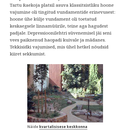
Tartu Raekoja platsil asuva klassitsistliku hoone
vajumine oli tingitud vundamentide erinevusest:
hoone ühe külje vundament oli toetatud
keskaegsele linnamüürile, teine aga hagudest
padjale. Depressioonilehtri süvenemisel jäi seni
vees paiknenud haopadi kuivale ja mädanes.
Tekkisidki vajumised, mis ühel hetkel nõudsid
kiiret sekkumist.
Näide
kvartalisisese keskkonna