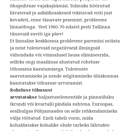
õhupuhtuse vajakajäämisi. Tolmuks hõõrutud
liivaterad ja asfaldiosakesed tekitavad eriti just
kevadeti, enne tänavate pesemist, probleeme
linnaõhuga. Veel 1960-70-ndatel pesti Tallinna
tänavaid suviti iga päev!
Et linnalise keskkonna probleeme paremini mõista
ja neist tulenevaid negatiivseid ilminguid
vähendada või võimalusel lausa elimineerida,
selleks ongi maailmas alustatud roheluse
tõhusama kasutamisega. Tulemuste
saavutamiseks ja nende selgitamiseks ühiskonnas
kasutatakse tõhususe arvutamist.
Roheluse
tõhusust
arvutatakse
haljastuselementide ja pinnaühiku
(krundi või kvartali) pindala suhtena. Euroopas,
sealhulgas Põhjamaades on selle rehkendamiseks
välja töötatud Exeli tabeli vorm, mida
kohaldatakse kohalike olude tarbeks lähtudes: