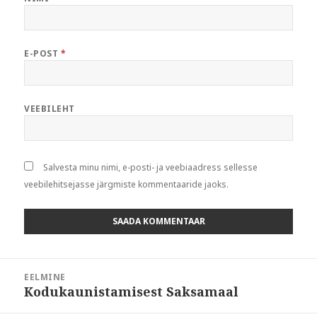
E-POST
*
VEEBILEHT
Salvesta minu nimi, e-posti- ja veebiaadress sellesse
veebilehitsejasse järgmiste kommentaaride jaoks.
Navigeerimine
EELMINE
Kodukaunistamisest Saksamaal
Eelmine
postitus: