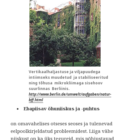
Vertikaalhaljastuse ja viljapuudega
intiimseks muudetud ja stabiliseeritud
ning tõhusa mikrokliimaga sisehoov
suurlinnas Berliinis.
http://www.berlin.de/umwelt/aufgaben/natur-
bff.html
Ebapiisav õhuniiskus ja -puhtus
on omavahelises otseses seoses ja tulenevad
eelpoolkirjeldatud probleemidest. Liiga vähe
niiskust on ka üks tegureid, mis põhjustavad