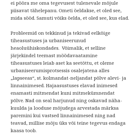
ei pööra me oma tegevusest tulenevale mõjule
piisavat tähelepanu. Ometi öeldakse, et oled see,
mida sööd. Samuti võiks öelda, et oled see, kus elad.
Probleemid on tekkinud ja tekivad eelkõige
tiheasustuses ja urbaniseerunud
heaoluühiskondades. Võimalik, et selline
järjekindel teemast möödavaatamine
tiheasustuses leiab aset ka seetõttu, et oleme
urbaniseerumisprotsessis osalejatena alles
„lapseeas“, st. kolmandat-neljandat põlve alevi- ja
linnainimesed. Hajaasustuses elavad inimesed
enamasti mitmendat kuni mitmekümnendat
põlve. Nad on seal harjunud ning oskavad näha-
kuulda ja looduse mõjudega arvestada märksa
paremini kui vastsed linnainimesed ning nad
teavad, millise mõju üks või teine tegevus endaga
kaasa toob.