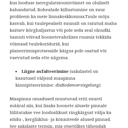
kus looduse iseregulatsioonivõimet on oluliselt
kahandatud. Rohealade killustumine on suur
probleem ka meie linnakeskkonnas.Tuule mõju
kasvab, kui tuulepealselt suunalt on raiutud maha
kaitsev kõrghaljastus või pole seda seal olnudki.
Samuti võivad hoonetevahelises ruumis tekkida
võimsad tuulekoridorid, kui
planeerimisprotsesside käigus pole osatud või
vaevutud seda ette nägema.
Liigne asfalteerimine
(sakslastel on
kasutusel väljend maapinna
kinnipitseerimine:
dieBodenversiegelung)
.
Maapinna omadused muutuvad eriti suurel
määral siis, kui lisaks hoonete alusele pinnale
lülitatakse vee looduslikust ringkäigust välja ka
sõidu-, kergliiklus- ja kõnniteede alused pinnad.
See sakslaste termin, mis otsetõlkes tähendab