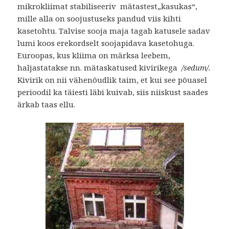
mikrokliimat stabiliseeriv mätastest„kasukas“,
mille alla on soojustuseks pandud viis kihti
kasetohtu. Talvise sooja maja tagab katusele sadav
lumi koos erekordselt soojapidava kasetohuga.
Euroopas, kus kliima on märksa leebem,
haljastatakse nn. mätaskatused kivirikega
/sedum/.
Kivirik on nii vähenõudlik taim, et kui see põuasel
perioodil ka täiesti läbi kuivab, siis niiskust saades
ärkab taas ellu.