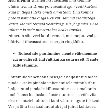
Hea tavana
käsitletakse selliseid ühiskonnale
olulisi teemasid, mis pole seadustega (veel) kaetud,
kuid millega tuleks ometi arvestada. Ühiskonnas
pole ju võimalikki iga üksikut sammu seadustega
katta. Mõned teemad võetaksegi siis järgimisele hea
tahtena ja seda nimetatakse heaks tavaks.
Nimetan siin veel kord teemad, mis mõjutavad ja
häirivad tiheasustuses energia ringkäiku.
Rohealade puudumine, nende vähenemine
nii arvuliselt, hulgalt kui ka suuruselt. Nende
killustumine.
Ehitamine vähendab ilmselgelt haljastatud alade
pinda. Lisaks pindala vähenemisele toimub tihti
haljastatud pindade killustamine. See omakorda
toob kaasa looduskoosluste muutuse ja võib viia
ekstreemsetel juhtudel kuni väärarengute tekkeni.
Vee ja õhu tasakaal muutub igal juhul kohtades,