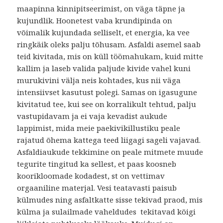
maapinna kinnipitseerimist, on väga täpne ja
kujundlik. Hoonetest vaba krundipinda on
võimalik kujundada selliselt, et energia, ka vee
ringkäik oleks palju tõhusam. Asfaldi asemel saab
teid kivitada, mis on küll töömahukam, kuid mitte
kallim ja laseb valida paljude kivide vahel kuni
murukivini välja neis kohtades, kus nii väga
intensiivset kasutust polegi. Samas on igasugune
kivitatud tee, kui see on korralikult tehtud, palju
vastupidavam ja ei vaja kevadist aukude
lappimist, mida meie paekivikillustiku peale
rajatud õhema kattega teed liigagi sageli vajavad.
Asfaldiaukude tekkimine on peale mitmete muude
tegurite tingitud ka sellest, et paas koosneb
koorikloomade kodadest, st on vettimav
orgaaniline materjal. Vesi teatavasti paisub
külmudes ning asfaltkatte sisse tekivad praod, mis
külma ja sulailmade vaheldudes tekitavad kõigi