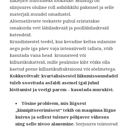
liiklejate nuhtluseks löökauke. Muidugi on
siinjuures oluline roll asfaldikihi paksusel ja selle
materjali muudel omadustel.
Alternatiivsete teekatete puhul eristatakse
omakorda vett läbilaskvaid ja poolläbilaskvaid
katendeid.
Krundisisestel teedel, kus kevadise keltsa sulamise
aegu pole iga päev vaja intensiivselt tallata, võib
kasutada vana head kruusateed või
killustikukatteid, mille pealmine kiht võiks olla
kaetud peene killustikufraktsiooni või sõelmetega.
Kokkuvõtvalt: kvartalisisestel liikumissuundadel
tuleb soovitada asfaldi asemel igal juhul
kivitamist ja veelgi parem – kasutada murukivi.
Tõsine probleem, mis liigsest
„kinnipitseerimisest“ tekib on
maapinna liigne
kuivus ja sellest tulenev põhjavee vähesus
ning selle nivoo alanemine.
Seejuures toimuvad