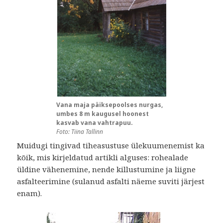
Vana maja päiksepoolses nurgas,
umbes 8 m kaugusel hoonest
kasvab vana vahtrapuu.
Foto: Tiina Tallinn
Muidugi tingivad tiheasustuse ülekuumenemist ka
kõik, mis kirjeldatud artikli alguses: rohealade
üldine vähenemine, nende killustumine ja liigne
asfalteerimine (sulanud asfalti näeme suviti järjest
enam).