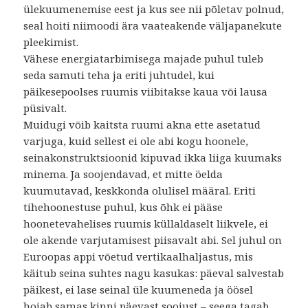
ülekuumenemise eest ja kus see nii põletav polnud,
seal hoiti niimoodi ära vaateakende väljapanekute
pleekimist.
Vähese energiatarbimisega majade puhul tuleb
seda samuti teha ja eriti juhtudel, kui
päikesepoolses ruumis viibitakse kaua või lausa
püsivalt.
Muidugi võib kaitsta ruumi akna ette asetatud
varjuga, kuid sellest ei ole abi kogu hoonele,
seinakonstruktsioonid kipuvad ikka liiga kuumaks
minema. Ja soojendavad, et mitte öelda
kuumutavad, keskkonda olulisel määral. Eriti
tihehoonestuse puhul, kus õhk ei pääse
hoonetevahelises ruumis küllaldaselt liikvele, ei
ole akende varjutamisest piisavalt abi. Sel juhul on
Euroopas appi võetud vertikaalhaljastus, mis
käitub seina suhtes nagu kasukas: päeval salvestab
päikest, ei lase seinal üle kuumeneda ja öösel
hoiab samas kinni päevast soojust – seega tagab