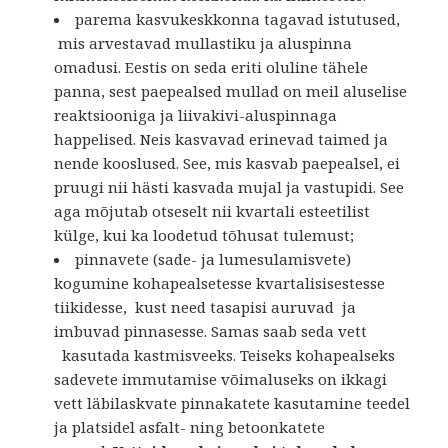
parema kasvukeskkonna tagavad istutused,
mis arvestavad mullastiku ja aluspinna
omadusi. Eestis on seda eriti oluline tähele
panna, sest paepealsed mullad on meil aluselise
reaktsiooniga ja liivakivi-aluspinnaga
happelised. Neis kasvavad erinevad taimed ja
nende kooslused. See, mis kasvab paepealsel, ei
pruugi nii hästi kasvada mujal ja vastupidi. See
aga mõjutab otseselt nii kvartali esteetilist
külge, kui ka loodetud tõhusat tulemust;
pinnavete (sade- ja lumesulamisvete)
kogumine kohapealsetesse kvartalisisestesse
tiikidesse, kust need tasapisi auruvad ja
imbuvad pinnasesse. Samas saab seda vett
kasutada kastmisveeks. Teiseks kohapealseks
sadevete immutamise võimaluseks on ikkagi
vett läbilaskvate pinnakatete kasutamine teedel
ja platsidel asfalt- ning betoonkatete