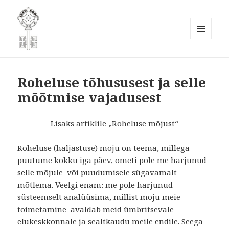
MENÜÜ
JA
Eesti Kodukaunistamise Ühendus
MOODULID
MTÜ
Roheluse tõhususest ja selle
mõõtmise vajadusest
Lisaks artiklile „Roheluse mõjust“
Roheluse (haljastuse) mõju on teema, millega
puutume kokku iga päev, ometi pole me harjunud
selle mõjule või puudumisele sügavamalt
mõtlema. Veelgi enam: me pole harjunud
süsteemselt analüüsima, millist mõju meie
toimetamine avaldab meid ümbritsevale
elukeskkonnale ja sealtkaudu meile endile. Seega