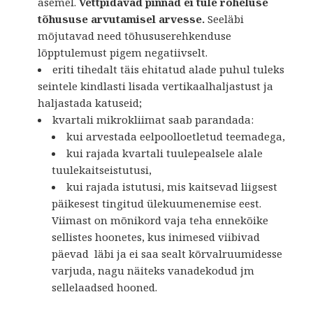
asemel.
Vettpidavad pinnad ei tule roheluse
tõhususe arvutamisel arvesse.
Seeläbi
mõjutavad need tõhususerehkenduse
lõpptulemust pigem negatiivselt.
eriti tihedalt täis ehitatud alade puhul tuleks
seintele kindlasti lisada vertikaalhaljastust ja
haljastada katuseid;
kvartali mikrokliimat saab parandada:
kui arvestada eelpoolloetletud teemadega,
kui rajada kvartali tuulepealsele alale
tuulekaitseistutusi,
kui rajada istutusi, mis kaitsevad liigsest
päikesest tingitud ülekuumenemise eest.
Viimast on mõnikord vaja teha ennekõike
sellistes hoonetes, kus inimesed viibivad
päevad läbi ja ei saa sealt kõrvalruumidesse
varjuda, nagu näiteks vanadekodud jm
sellelaadsed hooned.