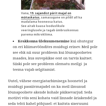
Vana,
19. sajandist pärit majal on
mätaskatus
, samasugune on pildil all ka
madalama hooneosa katus.
See aitab kaasa looduslikule
veeringlusele ja tagab ümbruskonnas
parema mikrokliima.
Keskkonna ülekuumenemine
kui ohutegur
on eri kliimavööndites muidugi erinev. Meil pole
see ehk nii suur probleem kui lõunapoolsetes
maades, kus suvepäikse eest on tarvis kaitset.
Siiski pole see probleem olematu meilgi ja
teema vajab selgitamist.
Uutel, vähese energiatarbimisega hoonetel ja
muidugi passiivmajadel on ka meil ilmunud
lõunapoolsete akende kohale päiksevarjud. Seda
motiivi võis seni kohata vaid linnade äriakendel ja
seda tehti kahel põhjusel: et kaitsta siseruumi