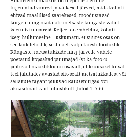
Amatciemsi maastik on tõepoolest eriline:
lugematud suured ja väikesed järved, mida kohati
ehivad maalilised saarekesed, moodustavad
kõrgete ning madalate metsaste küngaste vahel
keerulisi mustreid. Reljeef on vahelduv, kohati
isegi hullumeelne – uskumatu, et suures osas on
see kõik tehislik, sest näeb välja täiesti looduslik.
Küngaste, metsatukkade ning järvede vahele
poetatud kopsakad puitmajad (vt ka foto 4)
peituvad maastikku nii osavalt, et kruusasel kitsal
teel jalutades avastad siit-sealt metsatukkadest või
seljakute tagant piiluvad katusenurgad või
aknasilmad vaid juhuslikult (fotod 1, 5-6).