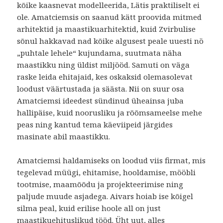
kõike kaasnevat modelleerida, Lätis praktiliselt ei
ole. Amatciemsis on saanud kätt proovida mitmed
arhitektid ja maastikuarhitektid, kuid Zvirbulise
sõnul hakkavad nad kõike algusest peale uuesti nö
„puhtale lehele“ kujundama, suutmata näha
maastikku ning üldist miljööd. Samuti on väga
raske leida ehitajaid, kes oskaksid olemasolevat
loodust väärtustada ja säästa. Nii on suur osa
Amatciemsi ideedest sündinud üheainsa juba
hallipäise, kuid noorusliku ja rõõmsameelse mehe
peas ning kantud tema käeviipeid järgides
masinate abil maastikku.
Amatciemsi haldamiseks on loodud viis firmat, mis
tegelevad müügi, ehitamise, hooldamise, mööbli
tootmise, maamõõdu ja projekteerimise ning
paljude muude asjadega. Aivars hoiab ise kõigel
silma peal, kuid erilise hoole all on just
maastikuehituslikud tööd. Üht uut, alles