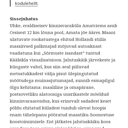
kodulehellt
.
Sissejuhatus
Uhke, eraldiseisev kinnisvaraküla Amatciems asub
Cesisest 12 km lõuna pool, Amata jõe ääres. Maani
ulatuvate rookatustega ehitud Hollandi stiilis
massiivsed palkmajad mõjuvad autoaknast
vaadatuna kui „Sõrmuste isandast” tuntud
Kääbikla visualisatsioon. Jalutuskäik järvekeste ja
küngaste vahel, kus siin-seal piiluvad
metsatukkadest välja pisut ülepingutatud
mõõtudega muinasjutumajad, sunnib esmapilgul
õlgu kehitama: maaliline ja omapärane,
postsovetliku alatooniga uusrikastele mõeldud
kinnisvaraarendus, kus erinevalt sadadest keset
põldu ehitatud küladest tundub olevat hoopis
enam tähelepanu pööratud maastiku-hoonestuse
koostoimimisele. Ent jätkates jalutuskäiku koos