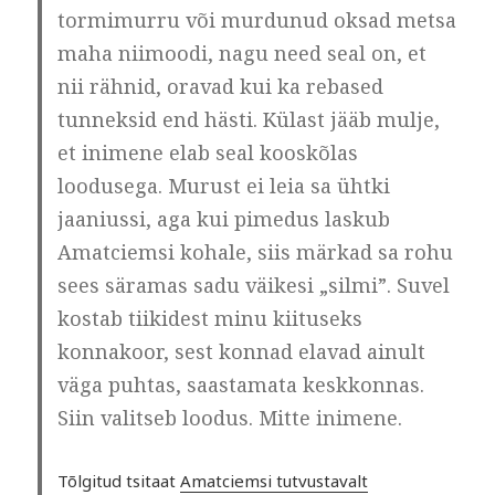
tormimurru või murdunud oksad metsa
maha niimoodi, nagu need seal on, et
nii rähnid, oravad kui ka rebased
tunneksid end hästi. Külast jääb mulje,
et inimene elab seal kooskõlas
loodusega. Murust ei leia sa ühtki
jaaniussi, aga kui pimedus laskub
Amatciemsi kohale, siis märkad sa rohu
sees säramas sadu väikesi „silmi”. Suvel
kostab tiikidest minu kiituseks
konnakoor, sest konnad elavad ainult
väga puhtas, saastamata keskkonnas.
Siin valitseb loodus. Mitte inimene.
Tõlgitud tsitaat
Amatciemsi tutvustavalt