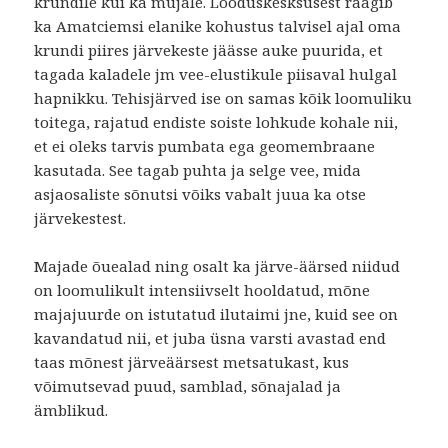
krundile kui ka mujale. Looduskesksusest räägib
ka Amatciemsi elanike kohustus talvisel ajal oma
krundi piires järvekeste jäässe auke puurida, et
tagada kaladele jm vee-elustikule piisaval hulgal
hapnikku. Tehisjärved ise on samas kõik loomuliku
toitega, rajatud endiste soiste lohkude kohale nii,
et ei oleks tarvis pumbata ega geomembraane
kasutada. See tagab puhta ja selge vee, mida
asjaosaliste sõnutsi võiks vabalt juua ka otse
järvekestest.
Majade õuealad ning osalt ka järve-äärsed niidud
on loomulikult intensiivselt hooldatud, mõne
majajuurde on istutatud ilutaimi jne, kuid see on
kavandatud nii, et juba üsna varsti avastad end
taas mõnest järveäärsest metsatukast, kus
võimutsevad puud, samblad, sõnajalad ja
ämblikud.