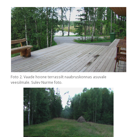
Foto 2. Vaade hoone terrassilt naabruskonnas asuvale
veesilmale. Sulev Nurme foto.