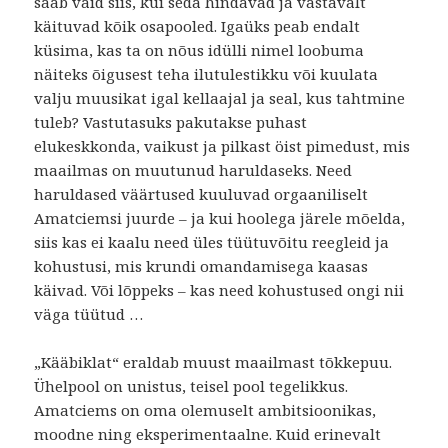
saab vaid siis, kui seda hindavad ja vastavalt
käituvad kõik osapooled. Igaüks peab endalt
küsima, kas ta on nõus idülli nimel loobuma
näiteks õigusest teha ilutulestikku või kuulata
valju muusikat igal kellaajal ja seal, kus tahtmine
tuleb? Vastutasuks pakutakse puhast
elukeskkonda, vaikust ja pilkast öist pimedust, mis
maailmas on muutunud haruldaseks. Need
haruldased väärtused kuuluvad orgaaniliselt
Amatciemsi juurde – ja kui hoolega järele mõelda,
siis kas ei kaalu need üles tüütuvõitu reegleid ja
kohustusi, mis krundi omandamisega kaasas
käivad. Või lõppeks – kas need kohustused ongi nii
väga tüütud …
„Kääbiklat“ eraldab muust maailmast tõkkepuu.
Ühelpool on unistus, teisel pool tegelikkus.
Amatciems on oma olemuselt ambitsioonikas,
moodne ning eksperimentaalne. Kuid erinevalt