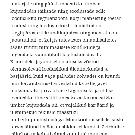
materjale ning püüab maastikku ümber
kujundades säilitada ning soodustada selle
looduslikku regulatsiooni. Kogu planeering toetab
loodust ning looduslikkust – loobutud on
reeglipärastest krundikujudest ning maa-ala on
jaotatud nii, et kõigis tulevastes omandisuhetes
saaks ruumi minimaalsete konfliktidega
liigendada võimalikult looduslähedaselt.
Kruntideks jagamisel on aluseks võetud
olemasolevad looduslikud üleminekualad ja
barjäärid, kuid väga paljudes kohtades on krundi
piiri kavandamisel arvestatud ka sellega, et
maksimaalse privaatsuse tagamiseks ja üldise
loodusliku ilme säilitamiseks saaks maastikku
ümber kujundada nii, et vajalikud barjäärid ja
üleminekud tekiksid maastiku
ümberkujundustöödega. Mõnikord on selleks siiski
tarvis läinud ka äärmuslikku sekkumist. Zvirbulise
väitel on ta kohati olnud sunnitud muutma