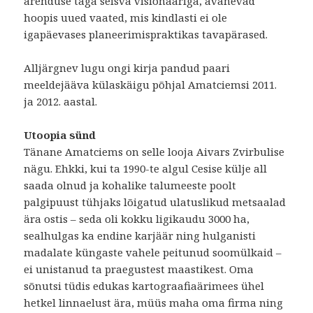
arenduse taga seisva visionääriga, avanevad
hoopis uued vaated, mis kindlasti ei ole
igapäevases planeerimispraktikas tavapärased.
Alljärgnev lugu ongi kirja pandud paari
meeldejääva külaskäigu põhjal Amatciemsi 2011.
ja 2012. aastal.
Utoopia sünd
Tänane Amatciems on selle looja Aivars Zvirbulise
nägu. Ehkki, kui ta 1990-te algul Cesise külje all
saada olnud ja kohalike talumeeste poolt
palgipuust tühjaks lõigatud ulatuslikud metsaalad
ära ostis – seda oli kokku ligikaudu 3000 ha,
sealhulgas ka endine karjäär ning hulganisti
madalate küngaste vahele peitunud soomülkaid –
ei unistanud ta praegustest maastikest. Oma
sõnutsi tüdis edukas kartograafiaärimees ühel
hetkel linnaelust ära, müüs maha oma firma ning