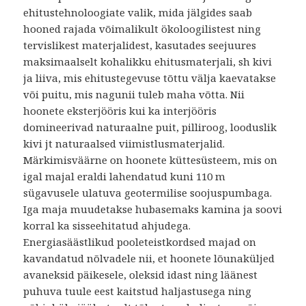
ehitustehnoloogiate valik, mida jälgides saab
hooned rajada võimalikult ökoloogilistest ning
tervislikest materjalidest, kasutades seejuures
maksimaalselt kohalikku ehitusmaterjali, sh kivi
ja liiva, mis ehitustegevuse tõttu välja kaevatakse
või puitu, mis nagunii tuleb maha võtta. Nii
hoonete eksterjööris kui ka interjööris
domineerivad naturaalne puit, pilliroog, looduslik
kivi jt naturaalsed viimistlusmaterjalid.
Märkimisväärne on hoonete küttesüsteem, mis on
igal majal eraldi lahendatud kuni 110 m
sügavusele ulatuva geotermilise soojuspumbaga.
Iga maja muudetakse hubasemaks kamina ja soovi
korral ka sisseehitatud ahjudega.
Energiasäästlikud pooleteistkordsed majad on
kavandatud nõlvadele nii, et hoonete lõunaküljed
avaneksid päikesele, oleksid idast ning läänest
puhuva tuule eest kaitstud haljastusega ning