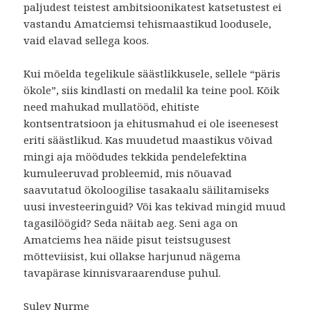
paljudest teistest ambitsioonikatest katsetustest ei
vastandu Amatciemsi tehismaastikud loodusele,
vaid elavad sellega koos.
Kui mõelda tegelikule säästlikkusele, sellele “päris
ökole”, siis kindlasti on medalil ka teine pool. Kõik
need mahukad mullatööd, ehitiste
kontsentratsioon ja ehitusmahud ei ole iseenesest
eriti säästlikud. Kas muudetud maastikus võivad
mingi aja möödudes tekkida pendelefektina
kumuleeruvad probleemid, mis nõuavad
saavutatud ökoloogilise tasakaalu säilitamiseks
uusi investeeringuid? Või kas tekivad mingid muud
tagasilöögid? Seda näitab aeg. Seni aga on
Amatciems hea näide pisut teistsugusest
mõtteviisist, kui ollakse harjunud nägema
tavapärase kinnisvaraarenduse puhul.
Sulev Nurme