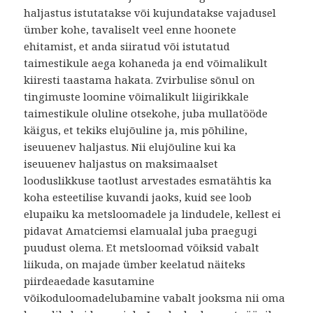
haljastus istutatakse või kujundatakse vajadusel
ümber kohe, tavaliselt veel enne hoonete
ehitamist, et anda siiratud või istutatud
taimestikule aega kohaneda ja end võimalikult
kiiresti taastama hakata. Zvirbulise sõnul on
tingimuste loomine võimalikult liigirikkale
taimestikule oluline otsekohe, juba mullatööde
käigus, et tekiks elujõuline ja, mis põhiline,
iseuuenev haljastus. Nii elujõuline kui ka
iseuuenev haljastus on maksimaalset
looduslikkuse taotlust arvestades esmatähtis ka
koha esteetilise kuvandi jaoks, kuid see loob
elupaiku ka metsloomadele ja lindudele, kellest ei
pidavat Amatciemsi elamualal juba praegugi
puudust olema. Et metsloomad võiksid vabalt
liikuda, on majade ümber keelatud näiteks
piirdeaedade kasutamine
võikoduloomadelubamine vabalt jooksma nii oma