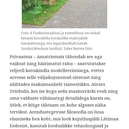
Foto 4. Funktsionaalsus ja esteetilisus on viidud
kenasti kooskõlla looduslike materjalide
kasutamisega, mis kujunduslikult toetab
loodusläheduse taotlust. Sulev Nurme foto.
Privaatsus – Amatciemsis tähendab see aga
vaikust ning häirimatut rahu – saavutatakse
reljeefi kavakindla modelleerimisega, võttes
arvesse selle väljakujunenud olemust ning
säilitades maksimaalselt taimestikku. Aivars
Zvirbulis, kes ise kogu seda masinavärki veab ning
oma valduste vähimategi detailidega kursis on,
ütleb, et kõige tähtsam on kohe alguses näha
tervikut. Arendustegevuse filosoofia on luua
elamiseks hea koht, mis loob kujutluspildi Lätimaa
Eedenist, kasutab looduslikke tehnoloogiaid ja