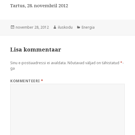
Tartus, 28. novembril 2012
Postitatud
Autor
Rubriigid
november 28, 2012
iluskodu
Energia
Lisa kommentaar
Sinu e-postiaadressi ei avaldata.
Nõutavad väljad on tähistatud
*
-
ga
KOMMENTEERI
*