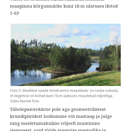
maapinna kõrgusmärke kuni 18 m ulatuses (fotod
5-6)!
Foto 5. Maaliline vaade Amatciemsi maastikule: on raske uskuda,
et tegemist on kohati kuni 18 m ulatuses muudetud reljeefiga.
Sulev Nurme foto.
Tähelepanuväärne pole aga geomeetrilistest
krundipiiridest loobumine või mastaap ja julge
ning meeletumahuline reljeefi muutmine
iseenesest, vaid tööde tegemise meetodika ja