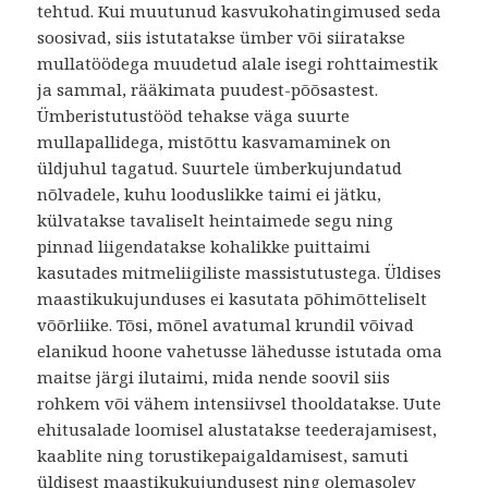
tehtud. Kui muutunud kasvukohatingimused seda
soosivad, siis istutatakse ümber või siiratakse
mullatöödega muudetud alale isegi rohttaimestik
ja sammal, rääkimata puudest-põõsastest.
Ümberistutustööd tehakse väga suurte
mullapallidega, mistõttu kasvamaminek on
üldjuhul tagatud. Suurtele ümberkujundatud
nõlvadele, kuhu looduslikke taimi ei jätku,
külvatakse tavaliselt heintaimede segu ning
pinnad liigendatakse kohalikke puittaimi
kasutades mitmeliigiliste massistutustega. Üldises
maastikukujunduses ei kasutata põhimõtteliselt
võõrliike. Tõsi, mõnel avatumal krundil võivad
elanikud hoone vahetusse lähedusse istutada oma
maitse järgi ilutaimi, mida nende soovil siis
rohkem või vähem intensiivsel thooldatakse. Uute
ehitusalade loomisel alustatakse teederajamisest,
kaablite ning torustikepaigaldamisest, samuti
üldisest maastikukujundusest ning olemasolev