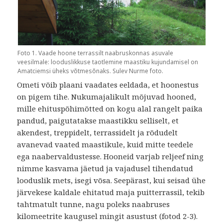
Foto 1. Vaade hoone terrassilt naabruskonnas asuvale
veesilmale: looduslikkuse taotlemine maastiku kujundamisel on
Amatciemsi üheks võtmesõnaks. Sulev Nurme foto.
Ometi võib plaani vaadates eeldada, et hoonestus
on pigem tihe. Nukumajalikult mõjuvad hooned,
mille ehituspõhimõtted on kogu alal rangelt paika
pandud, paigutatakse maastikku selliselt, et
akendest, treppidelt, terrassidelt ja rõdudelt
avanevad vaated maastikule, kuid mitte teedele
ega naabervaldustesse. Hooneid varjab reljeef ning
nimme kasvama jäetud ja vajadusel tihendatud
looduslik mets, isegi võsa. Seepärast, kui seisad ühe
järvekese kaldale ehitatud maja puitterrassil, tekib
tahtmatult tunne, nagu poleks naabruses
kilomeetrite kaugusel mingit asustust (fotod 2-3).