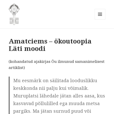
MENÜÜ
JA
Eesti Kodukaunistamise Ühendus
MOODULID
MTÜ
Amatciems – ökoutoopia
Läti moodi
(kohandatud ajakirjas Õu ilmunud samanimelisest
artiklist)
Mu eesmärk on säilitada looduslikku
keskkonda nii palju kui võimalik.
Muruplatsi lähedale jätan alles aasa, kus
kasvavad põllulilled ega muuda metsa
pargiks. Ma jätan surnud puud või