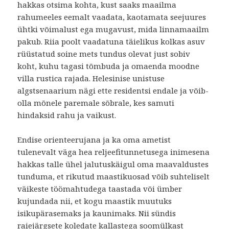
hakkas otsima kohta, kust saaks maailma
rahumeeles eemalt vaadata, kaotamata seejuures
ühtki võimalust ega mugavust, mida linnamaailm
pakub. Riia poolt vaadatuna täielikus kolkas asuv
rüüstatud soine mets tundus olevat just sobiv
koht, kuhu tagasi tõmbuda ja omaenda moodne
villa rustica rajada. Helesinise unistuse
algstsenaarium nägi ette residentsi endale ja võib-
olla mõnele paremale sõbrale, kes samuti
hindaksid rahu ja vaikust.
Endise orienteerujana ja ka oma ametist
tulenevalt väga hea reljeefitunnetusega inimesena
hakkas talle ühel jalutuskäigul oma maavaldustes
tunduma, et rikutud maastikuosad võib suhteliselt
väikeste töömahtudega taastada või ümber
kujundada nii, et kogu maastik muutuks
isikupärasemaks ja kaunimaks. Nii sündis
raiejärgsete koledate kallastega soomülkast