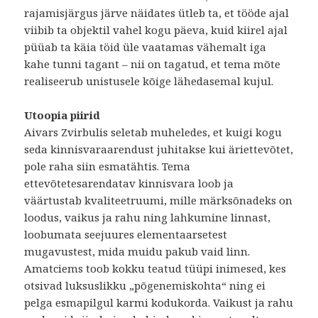
rajamisjärgus järve näidates ütleb ta, et tööde ajal
viibib ta objektil vahel kogu päeva, kuid kiirel ajal
püüab ta käia töid üle vaatamas vähemalt iga
kahe tunni tagant – nii on tagatud, et tema mõte
realiseerub unistusele kõige lähedasemal kujul.
Utoopia piirid
Aivars Zvirbulis seletab muheledes, et kuigi kogu
seda kinnisvaraarendust juhitakse kui äriettevõtet,
pole raha siin esmatähtis. Tema
ettevõtetesarendatav kinnisvara loob ja
väärtustab kvaliteetruumi, mille märksõnadeks on
loodus, vaikus ja rahu ning lahkumine linnast,
loobumata seejuures elementaarsetest
mugavustest, mida muidu pakub vaid linn.
Amatciems toob kokku teatud tüüpi inimesed, kes
otsivad luksuslikku „põgenemiskohta“ ning ei
pelga esmapilgul karmi kodukorda. Vaikust ja rahu