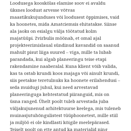
Loodusega kooskõlas elamise soov ei avaldu
üksnes loodust arvesse võtvas
maastikukujunduses või loodusest õppimises, vaid
ka hoonetes, mida Amatciemsis ehitatakse. Siinse
ala jaoks on esialgu välja töötatud kolm
majatüüpi. Zvirbulis möönab, et omal ajal
projekteerimislaual sündinud kavandid on saanud
mahult pisut liiga suured – viga, mille ta lubab
parandada, kui algab planeeringu teise etapi
rakendamine naaberalal. Kuna klient võib valida,
kas ta ostab krundi koos majaga või ainult krundi,
siis peetakse teretulnuks ka hoonete erilahendusi –
seda muidugi juhul, kui need arvestavad
planeeringuga kehtestatud piiranguid, mis on
üsna ranged. Ühelt poolt tuleb arvestada juba
väljakujunenud arhitektuurse keelega, mis tuleneb
muinasjutuhõngulistest tüüphoonetest, mille stiil
ja miljöö ei ole kindlasti kõigile meelepärased.
Teiselt poolt on ette antud ka materjalid ning