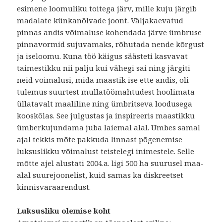
esimene loomuliku toitega järv, mille kuju järgib
madalate künkanõlvade joont. Väljakaevatud
pinnas andis võimaluse kohendada järve ümbruse
pinnavormid sujuvamaks, rõhutada nende kõrgust
ja iseloomu. Kuna töö käigus säästeti kasvavat
taimestikku nii palju kui vähegi sai ning järgiti
neid võimalusi, mida maastik ise ette andis, oli
tulemus suurtest mullatöömahtudest hoolimata
üllatavalt maaliline ning ümbritseva loodusega
kooskõlas. See julgustas ja inspireeris maastikku
ümberkujundama juba laiemal alal. Umbes samal
ajal tekkis mõte pakkuda linnast põgenemise
luksuslikku võimalust teistelegi inimestele. Selle
mõtte ajel alustati 2004.a. ligi 500 ha suurusel maa-
alal suurejoonelist, kuid samas ka diskreetset
kinnisvaraarendust.
Luksusliku olemise koht