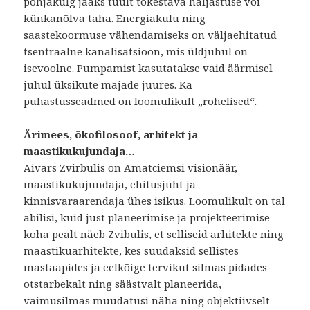
põhjakülg jääks tuult tõkestava haljastuse või
künkanõlva taha. Energiakulu ning
saastekoormuse vähendamiseks on väljaehitatud
tsentraalne kanalisatsioon, mis üldjuhul on
isevoolne. Pumpamist kasutatakse vaid äärmisel
juhul üksikute majade juures. Ka
puhastusseadmed on loomulikult „rohelised“.
Ärimees, ökofilosoof, arhitekt ja
maastikukujundaja…
Aivars Zvirbulis on Amatciemsi visionäär,
maastikukujundaja, ehitusjuht ja
kinnisvaraarendaja ühes isikus. Loomulikult on tal
abilisi, kuid just planeerimise ja projekteerimise
koha pealt näeb Zvibulis, et selliseid arhitekte ning
maastikuarhitekte, kes suudaksid sellistes
mastaapides ja eelkõige tervikut silmas pidades
otstarbekalt ning säästvalt planeerida,
vaimusilmas muudatusi näha ning objektiivselt