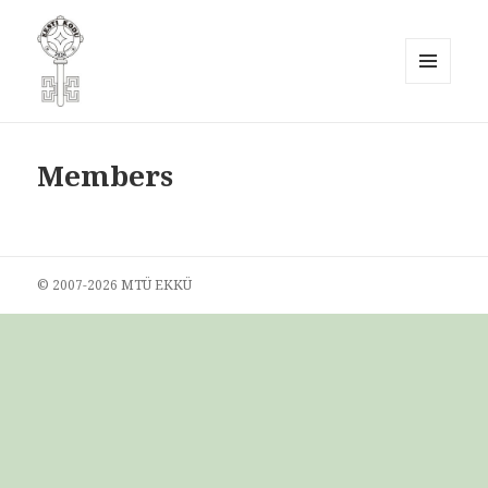
MENÜÜ
JA
Eesti Kodukaunistamise Ühendus
MOODULID
MTÜ
Members
© 2007-
2026 MTÜ EKKÜ