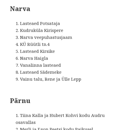
Narva
Lasteaed Potsataja
Kudruküla Kirispere
Narva veepuhastusjaam
KÜ Rüütli tn.4
Lasteaed Kirsike
Narva Haigla
Vanalinna lasteaed
Lasteaed Sädemeke
Vainu talu, Rene ja Ülle Lepp
Pärnu
Tiina Kalla ja Hubert Kohvi kodu Audru
osavallas
Merli ja Egon Peetsi kodu Paikusel