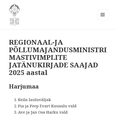
MENÜÜ
JA
Eesti Kodukaunistamise Ühendus
MOODULID
MTÜ
REGIONAAL-JA
PÕLLUMAJANDUSMINISTRI
MASTIVIMPLITE
JATÄNUKIRJADE SAAJAD
2025 aastal
Harjumaa
Keila lauluväljak
Pia ja Peep Evart Kuusalu vald
Ave ja Jan Osa Harku vald