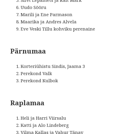
Siret Lepamets ja Rait Mark
Uudo Sõõru
Marili ja Ene Parmason
Maarika ja Andres Alvela
Eve Veski Tillu kohviku perenaine
Pärnumaa
Korteriühistu Sindis, Jaama 3
Perekond Valk
Perekond Kulbok
Raplamaa
Heli ja Harri Viirsalu
Katti ja Alo Lindeberg
Vilma Kallas ja Vahur Tänav