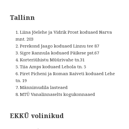
Tallinn
Liina Jõelehe ja Vidrik Prost koduaed Narva
mnt. 203
Perekond Jaago koduaed Linnu tee 87
Sigre Rannula koduaed Päikese pst.67
Korteriühistu Müürivahe tn.31
Tiia Amps koduaed Lehola tn. 5
Piret Picheni ja Roman Raiveti koduaed Lehe
tn. 19
Männimudila lasteaed
MTÜ Vanalinnaselts kogukonnaaed
EKKÜ volinikud