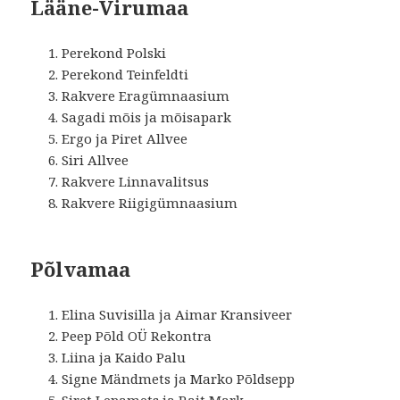
Lääne-Virumaa
Perekond Polski
Perekond Teinfeldti
Rakvere Eragümnaasium
Sagadi mõis ja mõisapark
Ergo ja Piret Allvee
Siri Allvee
Rakvere Linnavalitsus
Rakvere Riigigümnaasium
Põlvamaa
Elina Suvisilla ja Aimar Kransiveer
Peep Põld OÜ Rekontra
Liina ja Kaido Palu
Signe Mändmets ja Marko Põldsepp