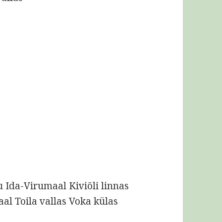
u
u Ida-Virumaal Kiviõli linnas
al Toila vallas Voka külas