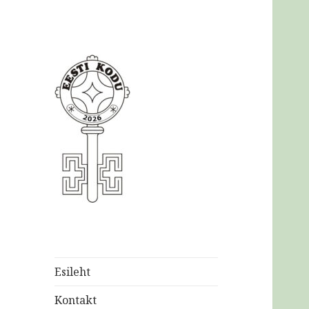
Eesti
Kodukaunistamise
Ühendus MTÜ
Esileht
Kontakt