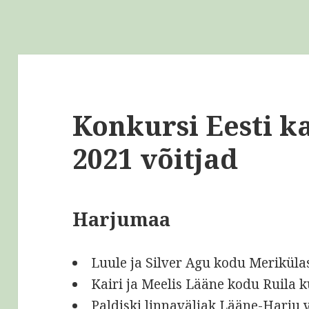
Konkursi Eesti k
2021 võitjad
Harjumaa
Luule ja Silver Agu kodu Meriküla
Kairi ja Meelis Lääne kodu Ruila k
Paldiski linnaväljak Lääne-Harju v