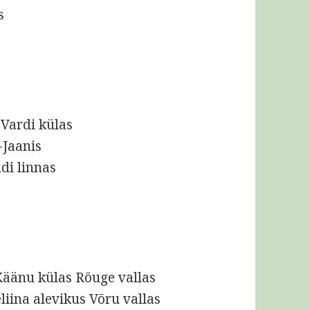
s
 Vardi külas
-Jaanis
ndi linnas
Käänu külas Rõuge vallas
liina alevikus Võru vallas