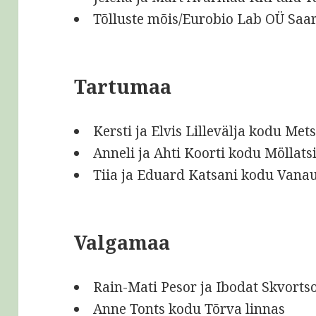
Tõlluste mõis/Eurobio Lab OÜ Saa
Tartumaa
Kersti ja Elvis Lillevälja kodu Me
Anneli ja Ahti Koorti kodu Möllatsi
Tiia ja Eduard Katsani kodu Vanau
Valgamaa
Rain-Mati Pesor ja Ibodat Skvorts
Anne Tonts kodu Tõrva linnas