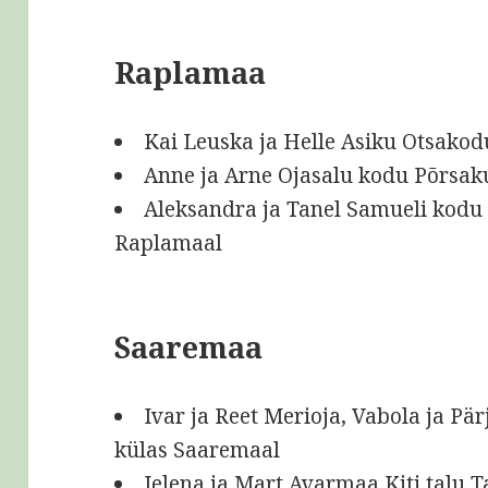
Raplamaa
Kai Leuska ja Helle Asiku Otsakod
Anne ja Arne Ojasalu kodu Põrsak
Aleksandra ja Tanel Samueli kodu
Raplamaal
Saaremaa
Ivar ja Reet Merioja, Vabola ja Pä
külas Saaremaal
Jelena ja Mart Avarmaa Kiti talu