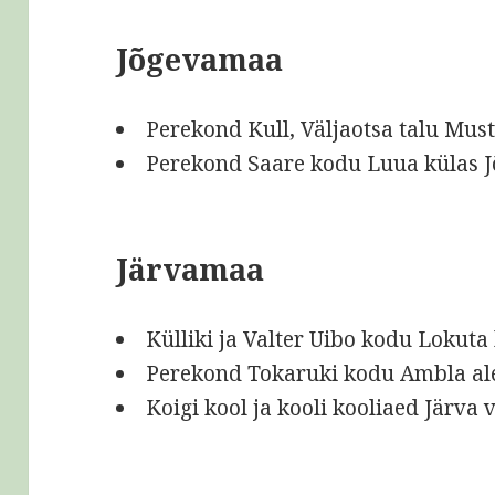
Jõgevamaa
Perekond Kull, Väljaotsa talu Must
Perekond Saare kodu Luua külas J
Järvamaa
Külliki ja Valter Uibo kodu Lokuta
Perekond Tokaruki kodu Ambla al
Koigi kool ja kooli kooliaed Järva