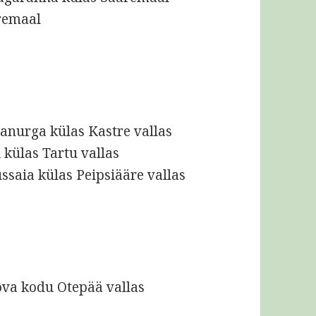
remaal
tsanurga külas Kastre vallas
 külas Tartu vallas
ssaia külas Peipsiääre vallas
ova kodu Otepää vallas