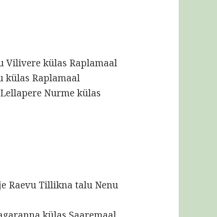
u Vilivere külas Raplamaal
u külas Raplamaal
 Lellapere Nurme külas
rje Raevu Tillikna talu Nenu
 Tagaranna külas Saaremaal