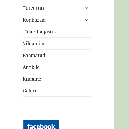
laienda
Tutvustus
alam-
laienda
menüü
Konkursid
alam-
menüü
Tõhus haljastus
Vihjamine
Raamatud
Artiklid
Kiidame
Galerii