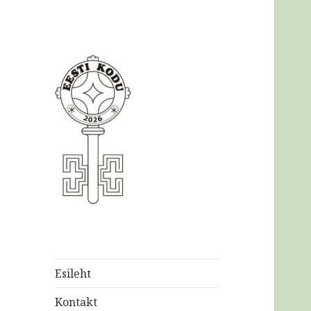
Eesti
Kodukaunistamise
Ühendus MTÜ
Esileht
Kontakt