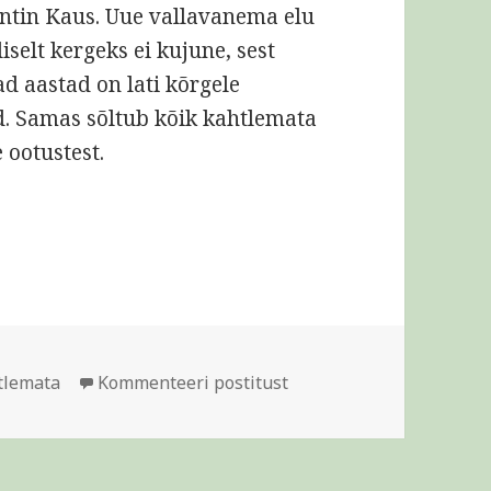
ntin Kaus. Uue vallavanema elu
iselt kergeks ei kujune, sest
d aastad on lati kõrgele
d. Samas sõltub kõik kahtlemata
e ootustest.
teviisi
gid
Kõige raskem on muuta m
tlemata
Kommenteeri postitust