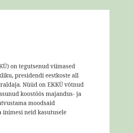
KÜ) on tegutsenud viimased
kliku, presidendi eestkoste all
rraldaja. Nüüd on EKKÜ võtnud
 asunud koostöös majandus- ja
utvustama moodsaid
 inimesi neid kasutusele