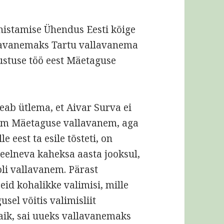
nistamise Ühendus Eesti kõige
llavanemaks Tartu vallavanema
nustuse töö eest Mäetaguse
eab ütlema, et Aivar Surva ei
am Mäetaguse vallavanem, aga
le eest ta esile tõsteti, on
 eelneva kaheksa aasta jooksul,
oli vallavanem. Pärast
id kohalikke valimisi, mille
sel võitis valimisliit
ik, sai uueks vallavanemaks