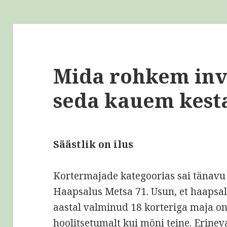
Mida rohkem inv
seda kauem kest
Säästlik on ilus
Kortermajade kategoorias sai tänav
Haapsalus Metsa 71. Usun, et haapsalla
aastal valminud 18 korteriga maja o
hoolitsetumalt kui mõni teine. Erinev