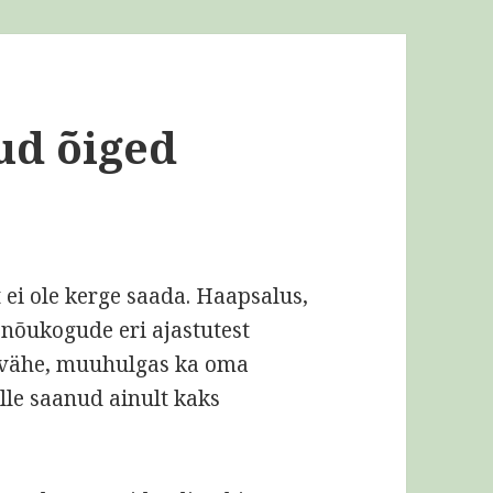
tud õiged
ei ole kerge saada. Haapsalus,
 nõukogude eri ajastutest
e vähe, muuhulgas ka oma
lle saanud ainult kaks