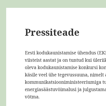
Pressiteade
Eesti kodukaunistamise ühendus (EK
viisteist aastat ja on tuntud kui ülerii
oleva kodukaunistamise konkursi ko
käsile veel ühe tegevussuuna, nimelt
kommunikatsiooniministeeriumiga t
energiasäästuvõimalusi ja julgustama
võtma.