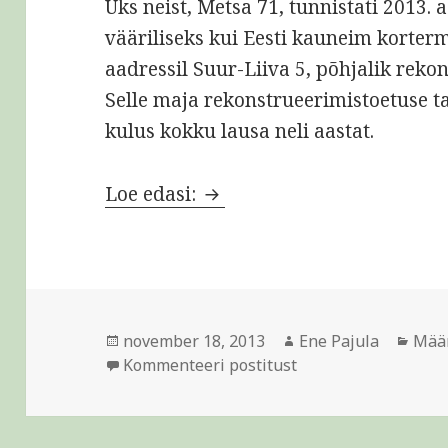
Üks neist, Metsa 71, tunnistati 2013.
vääriliseks kui Eesti kauneim korter
aadressil Suur-Liiva 5, põhjalik reko
Selle maja rekonstrueerimistoetuse t
kulus kokku lausa neli aastat.
Õigel hetkel tehtud õiged 
Loe edasi:
Postitatud
Autor
Rubr
november 18, 2013
Ene Pajula
Mää
Õigel hetkel tehtud
Kommenteeri postitust