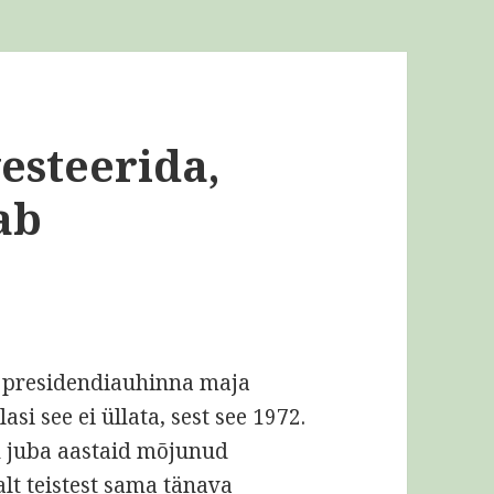
esteerida,
ab
u presidendiauhinna maja
si see ei üllata, sest see 1972.
n juba aastaid mõjunud
alt teistest sama tänava