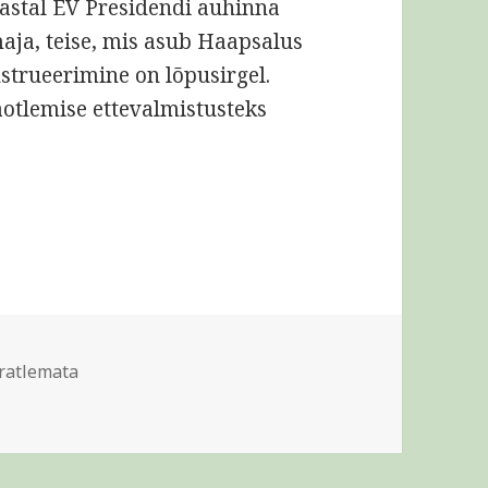
 aastal EV Presidendi auhinna
maja, teise, mis asub Haapsalus
nstrueerimine on lõpusirgel.
aotlemise ettevalmistusteks
otsused
iigid
ratlemata
 õiged otsused