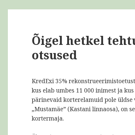
Õigel hetkel teh
otsused
KredExi 35% rekonstrueerimistoetust 
kus elab umbes 11 000 inimest ja kus
pärinevaid korterelamuid pole ülds
„Mustamäe” (Kastani linnaosa), on se
kortermaja.