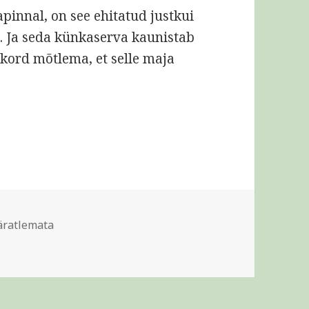
pinnal, on see ehitatud justkui
. Ja seda künkaserva kaunistab
 kord mõtlema, et selle maja
 seda kauem kestab
riigid
ratlemata
eerida, seda kauem kestab