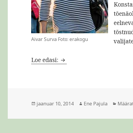
Konsta
tõenäol
eelneva
tõstnu
Aivar Surva Foto: erakogu
valijat
Kõige raskem on muuta mõt
Loe edasi:
Postitatud
Autor
Rubrii
jaanuar 10, 2014
Ene Pajula
Määra