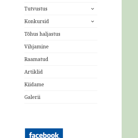
laienda
Tutvustus
alam-
laienda
menüü
Konkursid
alam-
menüü
Tõhus haljastus
Vihjamine
Raamatud
Artiklid
Kiidame
Galerii