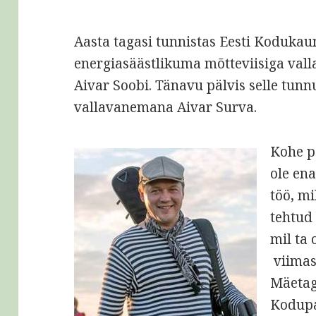
Aasta tagasi tunnistas Eesti Kodukau
energiasäästlikuma mõtteviisiga va
Aivar Soobi. Tänavu pälvis selle tun
vallavanemana Aivar Surva.
Kohe p
ole en
töö, mil
tehtud
mil ta 
viimase
Mäetagu
Kodupa