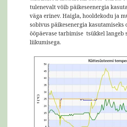
tulenevalt võib päikeseenergia kasut
väga erinev. Haigla, hooldekodu ja m
sobivus päikesenergia kasutamiseks o
ööpäevase tarbimise tsükkel langeb 
liikumisega.