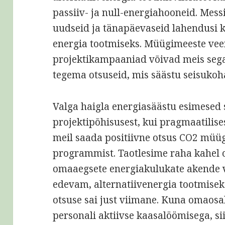
passiiv- ja null-energiahooneid. Messi
uudseid ja tänapäevaseid lahendusi k
energia tootmiseks. Müügimeeste vee
projektikampaaniad võivad meis sega
tegema otsuseid, mis säästu seisukoha
Valga haigla energiasäästu esimese
projektipõhisusest, kui pragmaatilise
meil saada positiivne otsus CO2 müü
programmist. Taotlesime raha kahel 
omaaegsete energiakulukate akende v
edevam, alternatiivenergia tootmisek
otsuse sai just viimane. Kuna omaosal
personali aktiivse kaasalöömisega, si