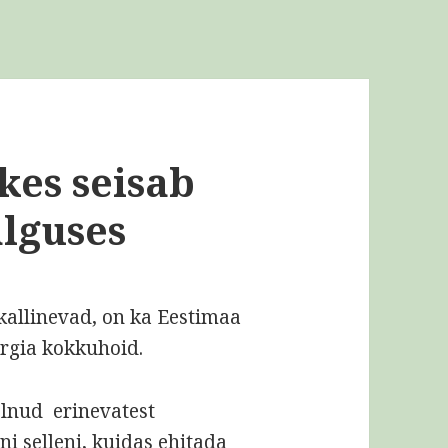
kes seisab
lguses
kallinevad, on ka Eestimaa
rgia kokkuhoid.
olnud erinevatest
ni selleni, kuidas ehitada