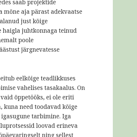
nedes saab projektide
da mõne aja pärast adekvaatse
alanud just kõige
e haigla juhtkonnaga teinud
ähemalt poole
säästust järgnevatesse
eitub eelkõige teadlikkuses
bimise vahelises tasakaalus. On
vaid õppetööks, ei ole eriti
, kuna need toodavad kõige
b igasugune tarbimine. Iga
eluprotsessid loovad erineva
öpäevaringselt ning sellest