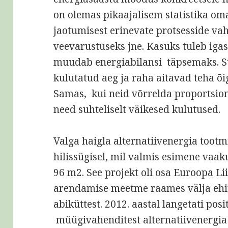
on olemas pikaajalisem statistika om
jaotumisest erinevate protsesside vahe
veevarustuseks jne. Kasuks tuleb iga
muudab energiabilansi täpsemaks. Sta
kulutatud aeg ja raha aitavad teha õig
Samas, kui neid võrrelda proportsion
need suhteliselt väikesed kulutused.
Valga haigla alternatiivenergia tootm
hilissügisel, mil valmis esimene vaa
96 m2. See projekt oli osa Euroopa L
arendamise meetme raames välja ehit
abiküttest. 2012. aastal langetati pos
müügivahenditest alternatiivenergia 