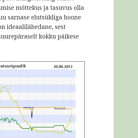
amise mõttekus ja tasuvus olla
uu sarnase elutsükliga hoone
n ideaalilähedane, sest
suurepäraselt kokku päikese