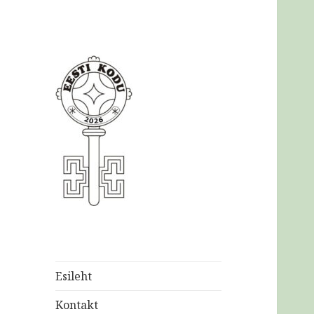
Eesti
Kodukaunistamise
Ühendus MTÜ
Esileht
Kontakt