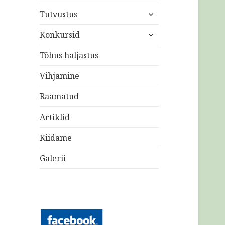
laienda
Tutvustus
alam-
laienda
menüü
Konkursid
alam-
menüü
Tõhus haljastus
Vihjamine
Raamatud
Artiklid
Kiidame
Galerii