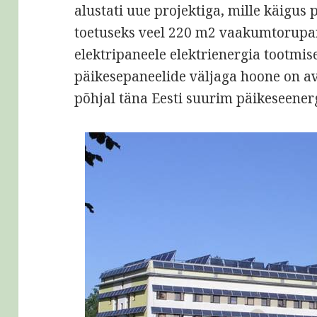
alustati uue projektiga, mille käigus 
toetuseks veel 220 m2 vaakumtorupa
elektripaneele elektrienergia tootmis
päikesepaneelide väljaga hoone on a
põhjal täna Eesti suurim päikeseenerg