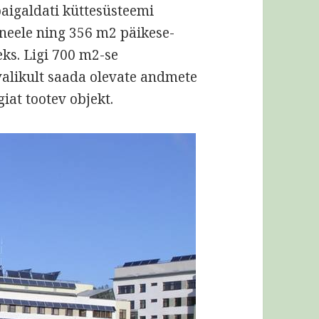
paigaldati küttesüsteemi
neele ning 356 m2 päikese-
eks. Ligi 700 m2-se
valikult saada olevate andmete
iat tootev objekt.