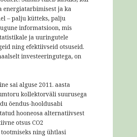
a energiatarbimisest ja ka
l – palju kütteks, palju
sugune informatsioon, mis
tistikale ja uuringutele
eid ning efektiivseid otsuseid.
aalselt investeeringutega, on
ine sai alguse 2011. aasta
kumtoru kollektorväli suurusega
iidu õendus-hooldusabi
atud hooneosa alternatiivsest
itiivne otsus CO2
tootmiseks ning ühtlasi