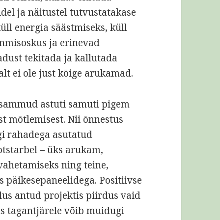
del ja näitustel tutvustatakase
üll energia säästmiseks, küll
nmisoskus ja erinevad
dust tekitada ja kallutada
lt ei ole just kõige arukamad.
d sammud astuti samuti pigem
st mõtlemisest. Nii õnnestus
gi rahadega asutatud
otstarbel – üks arukam,
ahetamiseks ning teine,
s päikesepaneelidega. Positiivse
us antud projektis piirdus vaid
is tagantjärele võib muidugi