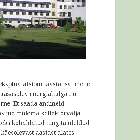
ekspluatatsiooniaastal sai meile
kaasasolev energiahulga nö
ärne. Et saada andmeid
tasime mõlema kollektorvälja
leks kohaldatud ning taadeldud
 käesolevast aastast alates