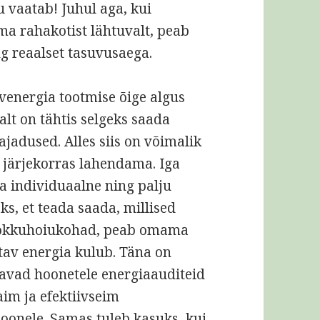
u vaatab! Juhul aga, kui
ma rahakotist lähtuvalt, peab
ng reaalset tasuvusaega.
ivenergia tootmise õige algus
alt on tähtis selgeks saada
jadused. Alles siis on võimalik
järjekorras lahendama. Iga
a individuaalne ning palju
eks, et teada saada, millised
d kokkuhoiukohad, peab omama
etav energia kulub. Täna on
stavad hoonetele energiaauditeid
aim ja efektiivseim
oonele. Samas tuleb kasuks, kui