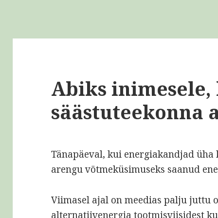
Abiks inimesele, 
säästuteekonna a
Tänapäeval, kui energiakandjad üha 
arengu võtmeküsimuseks saanud ene
Viimasel ajal on meedias palju juttu 
alternatiivenergia tootmisviisidest ku