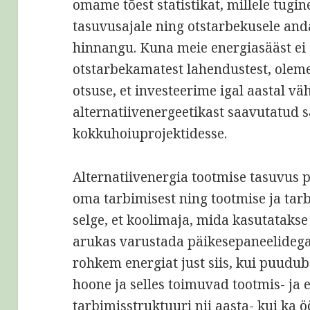
omame tõest statistikat, millele tugi
tasuvusajale ning otstarbekusele an
hinnangu. Kuna meie energiasääst ei 
otstarbekamatest lahendustest, olem
otsuse, et investeerime igal aastal v
alternatiivenergeetikast saavutatud 
kokkuhoiuprojektidesse.
Alternatiivenergia tootmise tasuvus p
oma tarbimisest ning tootmise ja tar
selge, et koolimaja, mida kasutatakse 
arukas varustada päikesepaneelidega
rohkem energiat just siis, kui puudu
hoone ja selles toimuvad tootmis- ja 
tarbimisstruktuuri nii aasta- kui ka ö