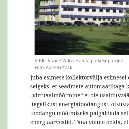
Pildil: Vaade Valga Haigla päikesepargile.
Foto: Aare Kittask
Juba esimese kollektorvälja esimesel 
selgeks, et seadmete automaatikaga 
„virtuaalmõõtmine“ ei ole usaldusvä
tegelikust energiatoodangust, otsus
toodangu mõõtmiseks paigaldada sel
energiaarvestid. Täna võime öelda, et