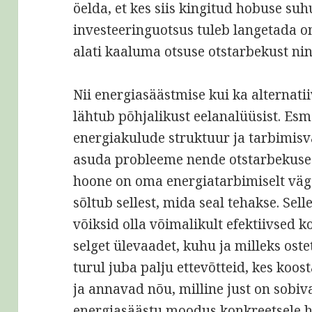
öelda, et kes siis kingitud hobuse suh
investeeringuotsus tuleb langetada o
alati kaaluma otsuse otstarbekust ni
Nii energiasäästmise kui ka alternati
lähtub põhjalikust eelanalüüsist. Esm
energiakulude struktuur ja tarbimisva
asuda probleeme nende otstarbekuse 
hoone on oma energiatarbimiselt väg
sõltub sellest, mida seal tehakse. Sell
võiksid olla võimalikult efektiivse
selget ülevaadet, kuhu ja milleks ost
turul juba palju ettevõtteid, kes koo
ja annavad nõu, milline just on sobiv
energiasäästu moodus konkreetsele h